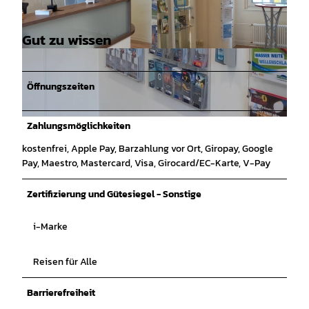
Gut zu wissen
© Tourismus-Service Butjadingen GmbH & Co.
© Tourismus-Service Butjadingen GmbH & Co.
KG |
CC0
KG |
CC0
Öffnungszeiten
Zahlungsmöglichkeiten
© Tourismus-Service Butjadingen GmbH & Co.KG |
CC0
kostenfrei, Apple Pay, Barzahlung vor Ort, Giropay, Google
Pay, Maestro, Mastercard, Visa, Girocard/EC-Karte, V-Pay
Zertifizierung und Gütesiegel - Sonstige
i-Marke
Reisen für Alle
Barrierefreiheit