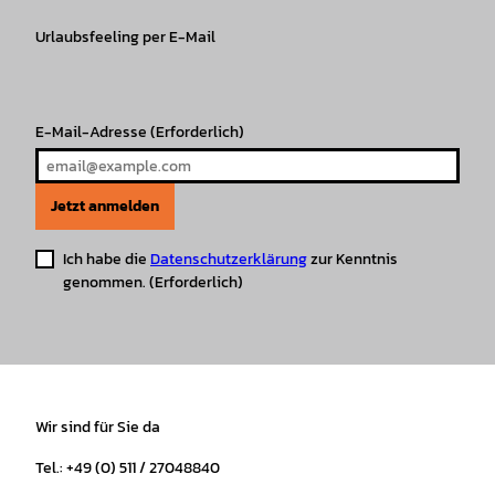
g
o
k
b
A
r
r
Urlaubsfeeling per E-Mail
o
e
p
e
a
k
p
s
m
t
E-Mail-Adresse
(Erforderlich)
Jetzt anmelden
Ich habe die
Datenschutzerklärung
zur Kenntnis
genommen.
(Erforderlich)
Wir sind für Sie da
Tel.: +49 (0) 511 / 27048840