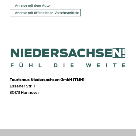
Anreise mit dem Auto
Anreise mit öffentlichen Verkehrsmitteln
Tourismus Niedersachsen GmbH (TMN)
Essener Str. 1
30173 Hannover
I
f
T
Y
W
P
n
a
i
o
h
i
s
c
k
u
a
n
t
e
T
T
t
t
a
b
o
u
s
e