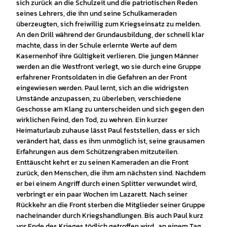
sich zurück an die Schulzeit und die patriotischen Reden
seines Lehrers, die ihn und seine Schulkameraden
überzeugten, sich freiwillig zum Kriegseinsatz zu melden.
An den Drill während der Grundausbildung, der schnell klar
machte, dass in der Schule erlernte Werte auf dem
Kasernenhof ihre Gültigkeit verlieren. Die jungen Männer
werden an die Westfront verlegt, wo sie durch eine Gruppe
erfahrener Frontsoldaten in die Gefahren an der Front
eingewiesen werden. Paul lernt, sich an die widrigsten
Umstände anzupassen, zu überleben, verschiedene
Geschosse am Klang zu unterscheiden und sich gegen den
wirklichen Feind, den Tod, zu wehren. Ein kurzer
Heimaturlaub zuhause lässt Paul feststellen, dass er sich
verändert hat, dass es ihm unmöglich ist, seine grausamen
Erfahrungen aus dem Schützengraben mitzuteilen.
Enttäuscht kehrt er zu seinen Kameraden an die Front
zurück, den Menschen, die ihm am nächsten sind. Nachdem
er bei einem Angriff durch einen Splitter verwundet wird,
verbringt er ein paar Wochen im Lazarett. Nach seiner
Rückkehr an die Front sterben die Mitglieder seiner Gruppe
nacheinander durch Kriegshandlungen. Bis auch Paul kurz
vor Ende des Krieges tödlich getroffen wird „an einem Tag,