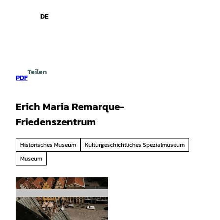
spiele
Z
u
DE
Leichte
Gebärdensprache
Suche
Menü
m
Sprache
I
n
h
a
Teilen
l
PDF
t
Erich Maria Remarque-
Friedenszentrum
Historisches Museum
Kulturgeschichtliches Spezialmuseum
Museum