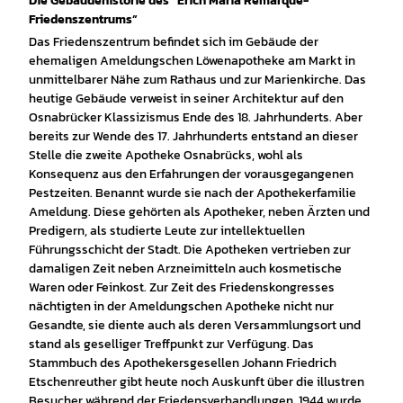
Die Gebäudehistorie des “Erich Maria Remarque-
Friedenszentrums”
Das Friedenszentrum befindet sich im Gebäude der
ehemaligen Ameldungschen Löwenapotheke am Markt in
unmittelbarer Nähe zum Rathaus und zur Marienkirche. Das
heutige Gebäude verweist in seiner Architektur auf den
Osnabrücker Klassizismus Ende des 18. Jahrhunderts. Aber
bereits zur Wende des 17. Jahrhunderts entstand an dieser
Stelle die zweite Apotheke Osnabrücks, wohl als
Konsequenz aus den Erfahrungen der vorausgegangenen
Pestzeiten. Benannt wurde sie nach der Apothekerfamilie
Ameldung. Diese gehörten als Apotheker, neben Ärzten und
Predigern, als studierte Leute zur intellektuellen
Führungsschicht der Stadt. Die Apotheken vertrieben zur
damaligen Zeit neben Arzneimitteln auch kosmetische
Waren oder Feinkost. Zur Zeit des Friedenskongresses
nächtigten in der Ameldungschen Apotheke nicht nur
Gesandte, sie diente auch als deren Versammlungsort und
stand als geselliger Treffpunkt zur Verfügung. Das
Stammbuch des Apothekersgesellen Johann Friedrich
Etschenreuther gibt heute noch Auskunft über die illustren
Besucher während der Friedensverhandlungen. 1944 wurde