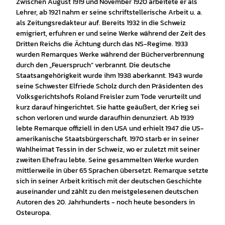
Zwischen August 1919 und November 1920 arbeitete er als
Lehrer, ab 1921 nahm er seine schriftstellerische Arbeit u. a.
als Zeitungsredakteur auf. Bereits 1932 in die Schweiz
emigriert, erfuhren er und seine Werke während der Zeit des
Dritten Reichs die Ächtung durch das NS-Regime. 1933
wurden Remarques Werke während der Bücherverbrennung
durch den „Feuerspruch“ verbrannt. Die deutsche
Staatsangehörigkeit wurde ihm 1938 aberkannt. 1943 wurde
seine Schwester Elfriede Scholz durch den Präsidenten des
Volksgerichtshofs Roland Freisler zum Tode verurteilt und
kurz darauf hingerichtet. Sie hatte geäußert, der Krieg sei
schon verloren und wurde daraufhin denunziert. Ab 1939
lebte Remarque offiziell in den USA und erhielt 1947 die US-
amerikanische Staatsbürgerschaft. 1970 starb er in seiner
Wahlheimat Tessin in der Schweiz, wo er zuletzt mit seiner
zweiten Ehefrau lebte. Seine gesammelten Werke wurden
mittlerweile in über 65 Sprachen übersetzt. Remarque setzte
sich in seiner Arbeit kritisch mit der deutschen Geschichte
auseinander und zählt zu den meistgelesenen deutschen
Autoren des 20. Jahrhunderts - noch heute besonders in
Osteuropa.