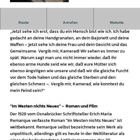
© Jule Dirks |
CC-BY-SA
Route
Anrufen
Website
Leben, Werk, Bedeutung
„Jetzt sehe ich erst, dass du ein Mensch bist wie ich. Ich habe
gedacht an deine Handgranaten, an dein Bajonett und deine
Waffen – jetzt sehe ich deine Frau und dein Gesicht und das
Gemeinsame. Vergib mir, Kamerad! Wir sehen es immer zu
spät. Warum sagt man uns nicht immer wieder, daß ihr
ebenso arme Hunde seid wie wir, daß eure Mütter sich
ebenso ängstigen wie unsere und daß wir die gleiche Furcht
vor dem Tode haben und das gleiche Sterben und den
gleichen Schmerz –. Vergib mir, Kamerad, wie konntest du
mein Feind sein?”
“Im Westen nichts Neues” - Roman und Film
Der 1928 vom Osnabrücker Schriftsteller Erich Maria
Remarque verfasste Roman "Im Westen nichts Neues" ist
weltbekannt. Remarque selbst bezeichnete sein Werk als
unpolitisch, allerdings gilt es heute in der Weltliteratur als