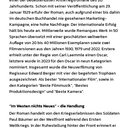
einer der bedeutendsten Antikriegsromane des 20.
Jahrhunderts. Schon mit seiner Veröffentlichung am 29.
Januar 1929 erfuhr der Roman, auch aufgrund einer bis dahin
im deutschen Buchhandel nie gesehenen Marketing-
Kampagne, eine hohe Nachfrage. Der internationale Erfolg
hält bis heute an. Mittlerweile wurde Remarques Werk in 50
Sprachen übersetzt mit einer geschätzten weltweiten
Auflage von 20 bis 40 Millionen Exemplaren sowie zwei
Filmversionen aus den Jahren 1930, 1979 und 2022. Erstere
erhielt unter der Regie von Carl Laemmle einen Oscar,
letztere wurde in 2023 für den Oscar in neun Kategorien
nominiert. Insgesamt wurde die Neuverfilmung von
Regisseur Edward Berger mit vier der begehrten Trophäen
ausgezeichnet: Als bester “Internationaler Film”, sowie in
den Kategorien “Beste Filmmusik”, “Bestes
Produktionsdesign” und “Beste Kamera”.
“Im Westen nichts Neues” - die Handlung
Der Roman handelt von den Kriegserlebnissen des Soldaten
Paul Bäumer an der Westfront während des Ersten
Weltkriegs. In der Ruhestellung hinter der Front erinnert er