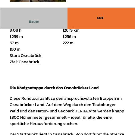
© Tourismusgesellschaft Osnabrücker Land mb
H, Christoph Steinweg |
CC-BY-SA
GPX
Route
9:08 h
126,19 km
1.259 m
1.256 m
62 m
222 m
160 m
Start: Osnabrück
Ziel: Osnabrück
Die Königsetappe durch das Osnabrücker Land
Diese Rundtour zählt zu den anspruchsvollsten Etappen im
Osnabrücker Land. Auf dem Weg durch den Teutoburger
Wald und den Natur- und Geopark TERRA.vita werden knapp
1.300 Höhenmeter gesammelt – ideal für alle, die eine
sportliche Herausforderung suchen.
Der Startpunkt liegt in Osnabrück. Von dort führt die Strecke