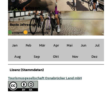
Gut zu wissen
© Tourismusgesellschaft Osnabrücker Land mb
© Tourismusgesellschaft Osnabrücker Land mb
H, Christoph Steinweg |
CC-BY-SA
H, Christoph Steinweg |
CC-BY-SA
Beste Jahreszeit
geeignet
wetterabhängig
© Tourismusgesellschaft Osnabrücker Land mbH, Christoph Steinweg |
CC-BY-SA
Jan
Feb
Mär
Apr
Mai
Jun
Jul
Aug
Sep
Okt
Nov
Dez
Lizenz (Stammdaten)
Tourismusgesellschaft Osnabrücker Land mbH