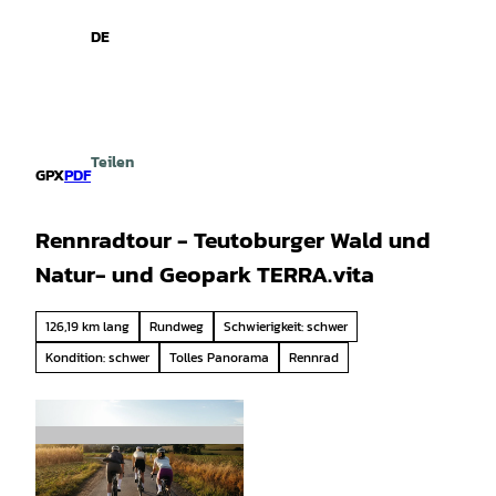
spiele
Z
u
DE
Leichte
Gebärdensprache
Suche
Menü
m
Sprache
I
n
h
a
Teilen
l
GPX
PDF
t
Rennradtour - Teutoburger Wald und
Natur- und Geopark TERRA.vita
126,19 km lang
Rundweg
Schwierigkeit: schwer
Kondition: schwer
Tolles Panorama
Rennrad