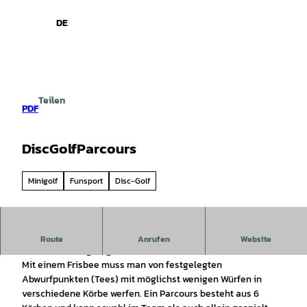
spiele
Z
u
DE
Leichte
Gebärdensprache
Suche
Menü
m
Sprache
I
n
h
a
Teilen
l
PDF
t
DiscGolfParcours
Minigolf
Funsport
Disc-Golf
Ein Spaß für die ganze Familie. Harmonisch in die
Route
Anrufen
Website
Landschaft eingefügt ist der 6-Korb DiscGolfPark im Ilsetal.
Mit einem Frisbee muss man von festgelegten
Abwurfpunkten (Tees) mit möglichst wenigen Würfen in
verschiedene Körbe werfen. Ein Parcours besteht aus 6