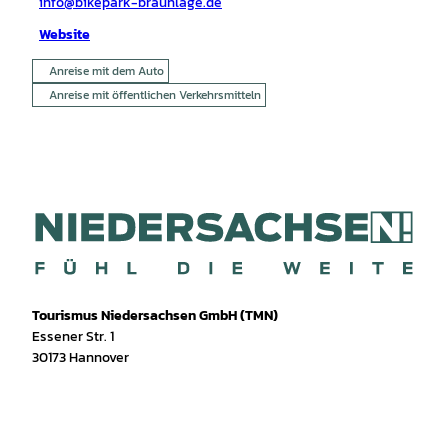
info@bikepark-braunlage.de
Website
Anreise mit dem Auto
Anreise mit öffentlichen Verkehrsmitteln
Tourismus Niedersachsen GmbH (TMN)
Essener Str. 1
30173 Hannover
I
f
T
Y
W
P
n
a
i
o
h
i