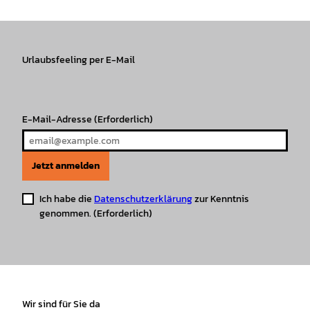
s
c
k
u
a
n
t
e
T
T
t
t
a
b
o
u
s
e
g
o
k
b
A
r
r
Urlaubsfeeling per E-Mail
o
e
p
e
a
k
p
s
m
t
E-Mail-Adresse
(Erforderlich)
Jetzt anmelden
Ich habe die
Datenschutzerklärung
zur Kenntnis
genommen.
(Erforderlich)
Wir sind für Sie da