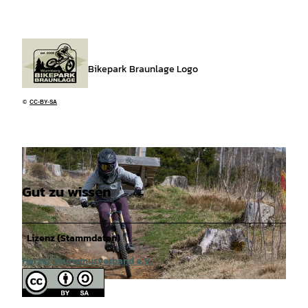
Bikepark Braunlage Logo
©
CC-BY-SA
Gut zu wissen
Lizenz (Stammdaten)
Harzer Tourismusverband e.V.
© Jan Werkmeister |
CC-BY