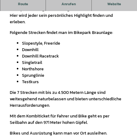
Der Bikepark Braunlage am Wurmberg bietet ungebremsten
Route
Anrufen
Website
Bikespaß für Jung, Alt, Einsteiger oder Profi.
Hier wird jeder sein persönliches Highlight finden und
erleben.
Folgende Strecken findet man im Bikepark Braunlage:
Slopestyle, Freeride
Downhill
Downhill Racetrack
Singletrail
Northshore
Sprunglinie
Testkurs
Die 7 Strecken mit bis zu 4.500 Metern Länge sind
weitesgehend naturbelassen und bieten unterschiedliche
Herrausforderungen.
Mit dem Kombiticket für Fahrer und Bike geht es per
Seilbahn auf den 971 Meter hohen Gipfel.
Bikes und Ausrüstung kann man vor Ort ausleihen.