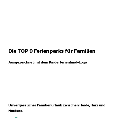
spiele
Z
Marissa Ferienpark |
CC-BY-SA
u
Leichte
Gebärdensprache
Suche
Menü
m
Sprache
I
n
h
a
l
t
Die TOP 9 Ferienparks für Familien
Ausgezeichnet mit dem Kinderferienland-Logo
Unvergesslicher Familienurlaub zwischen Heide, Harz und
Nordsee.