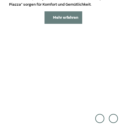
Piazza“ sorgen für Komfort und Gemütlichkeit.
Mehr erfahren
© Alf
Touri
see G
smus
mbH
gesell
schaf
t Osn
abrüc
ker La
nd m