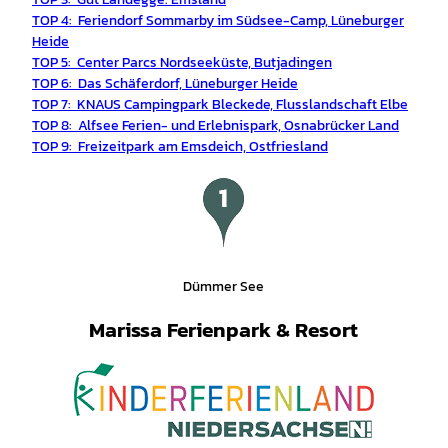
TOP 4:
Feriendorf Sommarby im Südsee-Camp, Lüneburger
Heide
TOP 5: Center Parcs Nordseeküste, Butjadingen
TOP 6: Das Schäferdorf, Lüneburger Heide
TOP 7: KNAUS Campingpark Bleckede, Flusslandschaft Elbe
TOP 8:
Alfsee Ferien- und Erlebnispark, Osnabrücker Land
TOP 9: Freizeitpark am Emsdeich, Ostfriesland
Dümmer See
Marissa Ferienpark & Resort