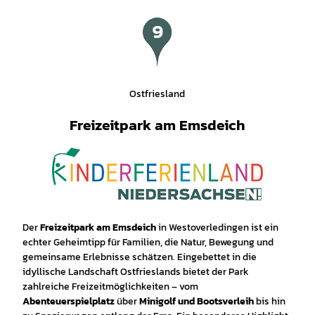
bH, C
hristo
ph St
einwe
g |
CC-B
Y-SA
Ostfriesland
Freizeitpark am Emsdeich
Der
Freizeitpark am Emsdeich
in Westoverledingen ist ein
echter Geheimtipp für Familien, die Natur, Bewegung und
gemeinsame Erlebnisse schätzen. Eingebettet in die
idyllische Landschaft Ostfrieslands bietet der Park
zahlreiche Freizeitmöglichkeiten – vom
Abenteuerspielplatz
über
Minigolf und Bootsverleih
bis hin