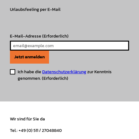
g
o
k
b
A
r
r
Urlaubsfeeling per E-Mail
o
e
p
e
a
k
p
s
m
t
E-Mail-Adresse
(Erforderlich)
Jetzt anmelden
Ich habe die
Datenschutzerklärung
zur Kenntnis
genommen.
(Erforderlich)
Wir sind für Sie da
Tel.: +49 (0) 511 / 27048840