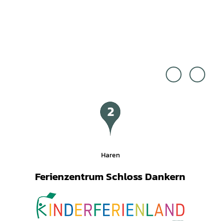
Maris
Maris
sa Re
sa Fer
sort |
ienpa
rk |
CC-B
CC-B
Y-SA
Y-SA
Haren
Ferienzentrum Schloss Dankern