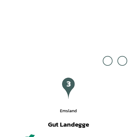
Schlo
www.
ss Da
schoe
nkern
ning-
Gmb
fotod
H |
esign.
CC-B
de, Sc
Y-SA
hönin
g Fot
odesi
gn |
CC-B
Y-SA
Emsland
Gut Landegge