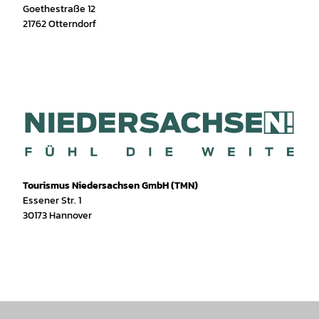
Goethestraße 12
21762
Otterndorf
Tourismus Niedersachsen GmbH (TMN)
Essener Str. 1
30173 Hannover
I
f
T
Y
W
P
n
a
i
o
h
i
s
c
k
u
a
n
t
e
T
T
t
t
a
b
o
u
s
e