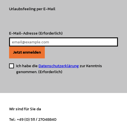
g
o
k
b
A
r
r
Urlaubsfeeling per E-Mail
o
e
p
e
a
k
p
s
m
t
E-Mail-Adresse
(Erforderlich)
Jetzt anmelden
Ich habe die
Datenschutzerklärung
zur Kenntnis
genommen.
(Erforderlich)
Wir sind für Sie da
Tel.: +49 (0) 511 / 27048840