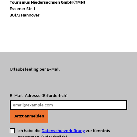
Tourismus Niedersachsen GmbH (TMN)
Essener Str. 1
30173 Hannover
I
f
T
Y
W
P
n
a
i
o
h
i
s
c
k
u
a
n
t
e
T
T
t
t
a
b
o
u
s
e
g
o
k
b
A
r
r
Urlaubsfeeling per E-Mail
o
e
p
e
a
k
p
s
m
t
E-Mail-Adresse
(Erforderlich)
Jetzt anmelden
Ich habe die
Datenschutzerklärung
zur Kenntnis