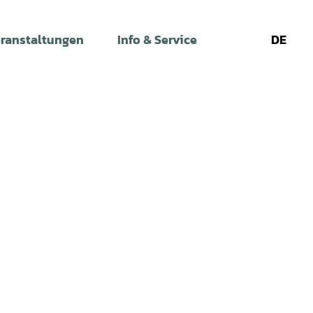
ranstaltungen
Info & Service
DE
Leichte
Gebärdens
Su
Sprache