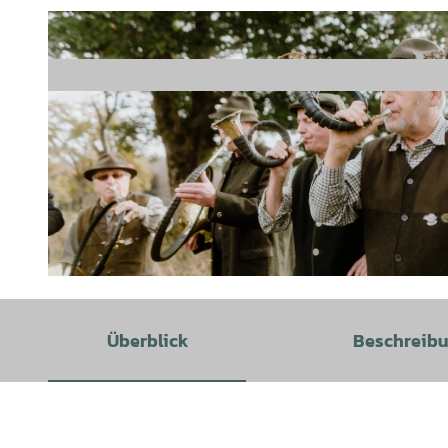
© WTG_Polyluchs |
CC-BY-SA
Überblick
Beschreib