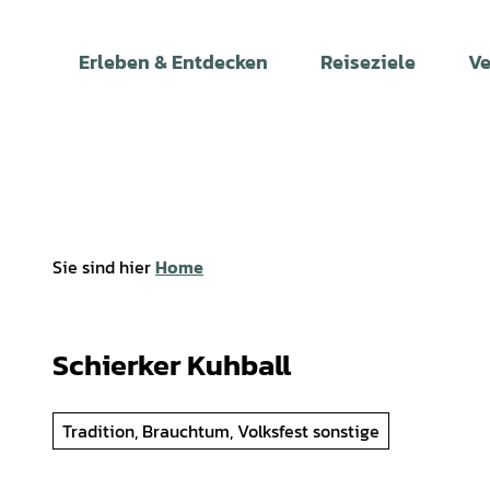
Z
u
Erleben & Entdecken
Reiseziele
Ve
m
I
n
h
a
l
t
Sie sind hier
Home
Schierker Kuhball
Tradition, Brauchtum, Volksfest sonstige