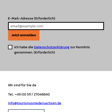
a
k
p
s
m
t
E-Mail-Adresse
(Erforderlich)
Jetzt anmelden
Ich habe die
Datenschutzerklärung
zur Kenntnis
genommen.
(Erforderlich)
Wir sind für Sie da
Tel.: +49 (0) 511 / 27048840
info@tourismusniedersachsen.de