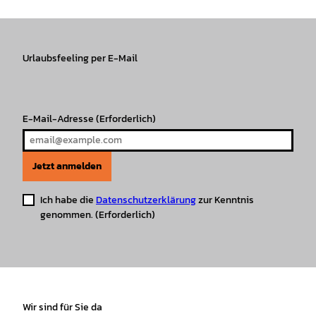
t
e
T
T
t
t
a
b
o
u
s
e
g
o
k
b
A
r
r
Urlaubsfeeling per E-Mail
o
e
p
e
a
k
p
s
m
t
E-Mail-Adresse
(Erforderlich)
Jetzt anmelden
Ich habe die
Datenschutzerklärung
zur Kenntnis
genommen.
(Erforderlich)
Wir sind für Sie da