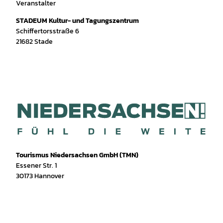
Veranstalter
STADEUM Kultur- und Tagungszentrum
Schiffertorsstraße 6
21682
Stade
Tourismus Niedersachsen GmbH (TMN)
Essener Str. 1
30173 Hannover
I
f
T
Y
W
P
n
a
i
o
h
i
s
c
k
u
a
n