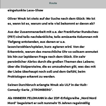
Route
Wnuk denkt laut und liest was vor – eine autobiographisch
eingetunkte Lese-Show
Oliver Wnuk ist stets auf der Suche nach dem Glück: Wo ist
es, wann ist es, warum und wie viel bekommt er davon ab?
Aus der Zusammenarbeit mit u.a. der Frankfurter Rundschau
(FR7) sind teils nachdenkliche, teils amüsante Kolumnen mit
Tiefgang entstanden, aus denen er u.a.
lesen/erzählen/spielen, kurz: agieren wird. Von der
Erkenntnis, warum das menschliche Ohr so seltsam anmutet
bis hin zur lapidaren Frage nach dem Glück. Ein sehr
persönlicher Abriss durch die großen Themen des Lebens;
über die Stolpersteine, die es umzudrehen gilt, was das mit
der Liebe überhaupt noch soll und dem Gefühl, beim
Proktologen erkannt zu werden.
Seinen Durchbruch erlangte Wnuk als ULF in der Kult-
Comedy-Serie „STROMBERG“.
Als HINNERK FELDMANN in der ZDF-Erfolgsreihe „Nord Nord
Mord“ begeistert er seit nunmehr 15 Jahren regelmäßig