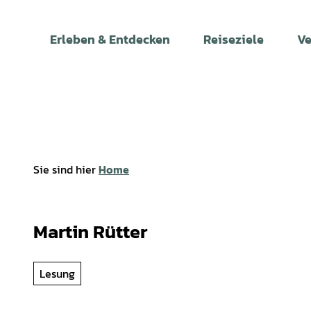
Z
u
Erleben & Entdecken
Reiseziele
Ve
m
I
n
h
a
l
t
Sie sind hier
Home
Martin Rütter
Lesung