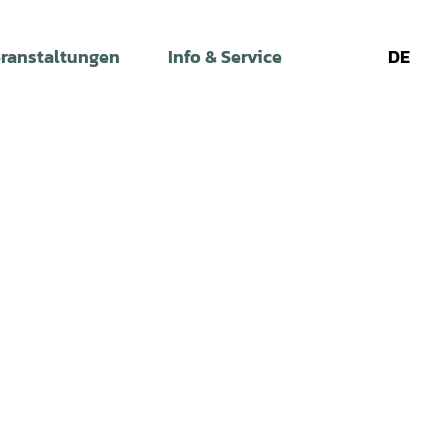
ranstaltungen
Info & Service
DE
Leichte
Gebärdens
Su
Sprache