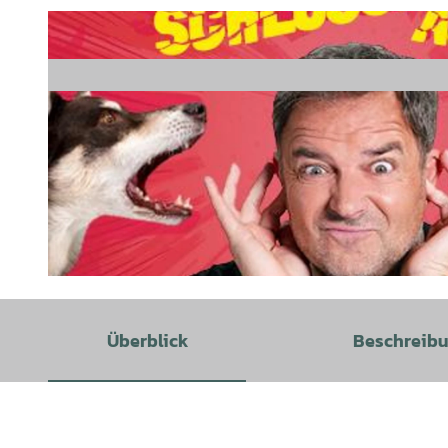
© Martin Rütter |
CC-BY
Überblick
Beschreib