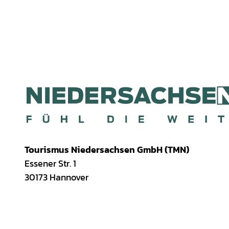
Tourismus Niedersachsen GmbH (TMN)
Essener Str. 1
30173 Hannover
I
f
T
Y
W
P
n
a
i
o
h
i