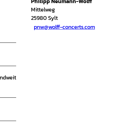
Philipp Neumann-Wolff
Mittelweg
25980
Sylt
pnw@wolff-concerts.com
andweit