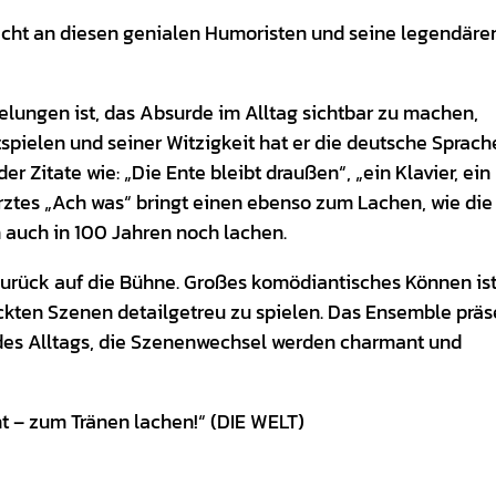
 nicht an diesen genialen Humoristen und seine legendäre
 gelungen ist, das Absurde im Alltag sichtbar zu machen,
spielen und seiner Witzigkeit hat er die deutsche Sprach
r Zitate wie: „Die Ente bleibt draußen“, „ein Klavier, ein
herztes „Ach was“ bringt einen ebenso zum Lachen, wie die
 auch in 100 Jahren noch lachen.
 zurück auf die Bühne. Großes komödiantisches Können is
ückten Szenen detailgetreu zu spielen. Das Ensemble präs
n des Alltags, die Szenenwechsel werden charmant und
t – zum Tränen lachen!“ (DIE WELT)