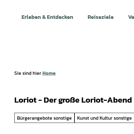
Z
u
Erleben & Entdecken
Reiseziele
Ve
m
I
n
h
a
l
t
Sie sind hier
Home
Loriot - Der große Loriot-Abend
Bürgerangebote sonstige
Kunst und Kultur sonstige