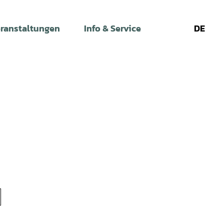
ranstaltungen
Info & Service
DE
Leichte
Gebärdens
Su
Sprache