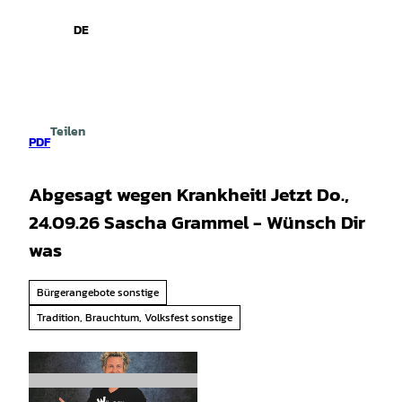
spiele
Z
u
DE
Leichte
Gebärdensprache
Suche
Menü
m
Sprache
I
n
h
a
Teilen
l
PDF
t
Abgesagt wegen Krankheit! Jetzt Do.,
24.09.26 Sascha Grammel - Wünsch Dir
was
Bürgerangebote sonstige
Tradition, Brauchtum, Volksfest sonstige