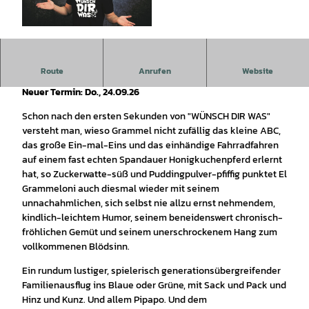
© Hameln Marketing und Tourismus GmbH |
CC-BY-SA
Route
Anrufen
Website
Achtung!! Veranstaltung ist abgesagt. Künstler erkrankt!
Neuer Termin: Do., 24.09.26
Schon nach den ersten Sekunden von "WÜNSCH DIR WAS"
versteht man, wieso Grammel nicht zufällig das kleine ABC,
das große Ein-mal-Eins und das einhändige Fahrradfahren
auf einem fast echten Spandauer Honigkuchenpferd erlernt
hat, so Zuckerwatte-süß und Puddingpulver-pfiffig punktet El
Grammeloni auch diesmal wieder mit seinem
unnachahmlichen, sich selbst nie allzu ernst nehmendem,
kindlich-leichtem Humor, seinem beneidenswert chronisch-
fröhlichen Gemüt und seinem unerschrockenem Hang zum
vollkommenen Blödsinn.
Ein rundum lustiger, spielerisch generationsübergreifender
Familienausflug ins Blaue oder Grüne, mit Sack und Pack und
Hinz und Kunz. Und allem Pipapo. Und dem