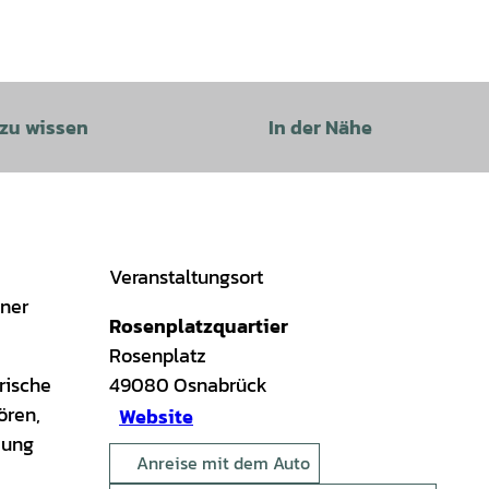
 zu wissen
In der Nähe
Veranstaltungsort
hner
Rosenplatzquartier
Rosenplatz
rische
49080
Osnabrück
ören,
Website
jung
Anreise mit dem Auto