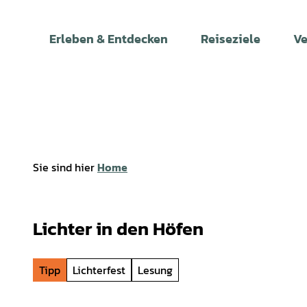
Z
u
Erleben & Entdecken
Reiseziele
Ve
m
I
n
h
a
l
t
Sie sind hier
Home
Lichter in den Höfen
Tipp
Lichterfest
Lesung