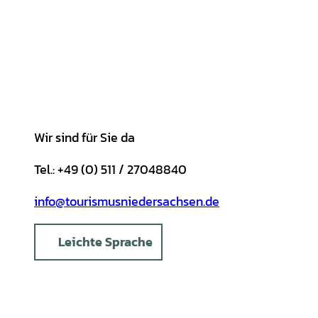
a
b
o
u
s
e
g
o
k
b
A
r
r
o
e
p
e
a
k
p
s
m
t
Wir sind für Sie da
Tel.: +49 (0) 511 / 27048840
info@tourismusniedersachsen.de
Leichte Sprache