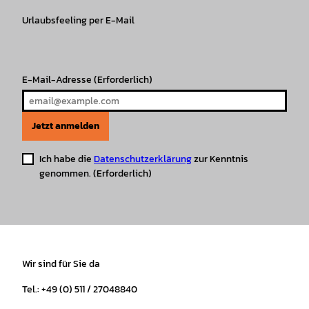
g
o
k
b
A
r
r
Urlaubsfeeling per E-Mail
o
e
p
e
a
k
p
s
m
t
E-Mail-Adresse
(Erforderlich)
Jetzt anmelden
Ich habe die
Datenschutzerklärung
zur Kenntnis
genommen.
(Erforderlich)
Wir sind für Sie da
Tel.: +49 (0) 511 / 27048840