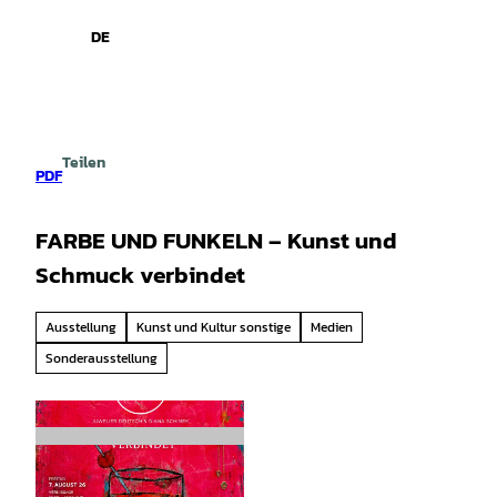
spiele
Z
u
DE
Leichte
Gebärdensprache
Suche
Menü
m
Sprache
I
n
h
a
Teilen
l
PDF
t
FARBE UND FUNKELN – Kunst und
Schmuck verbindet
Ausstellung
Kunst und Kultur sonstige
Medien
Sonderausstellung