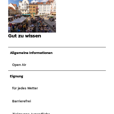
© Hann. Münden Marketing GmbH |
CC-BY
Gut zu wissen
© Hann. Münden Marketing GmbH, Jules Stolze
nhain |
CC-BY
Allgemeine Informationen
Open Air
Eignung
für jedes Wetter
Barrierefrei