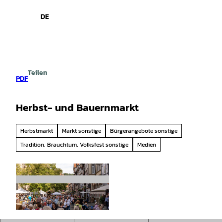
spiele
Z
u
DE
Leichte
Gebärdensprache
Suche
Menü
m
Sprache
I
n
h
a
Teilen
l
PDF
t
Herbst- und Bauernmarkt
Herbstmarkt
Markt sonstige
Bürgerangebote sonstige
Tradition, Brauchtum, Volksfest sonstige
Medien
© Hann. Münden Marketing GmbH, Jules Stolz
enhain |
CC-BY