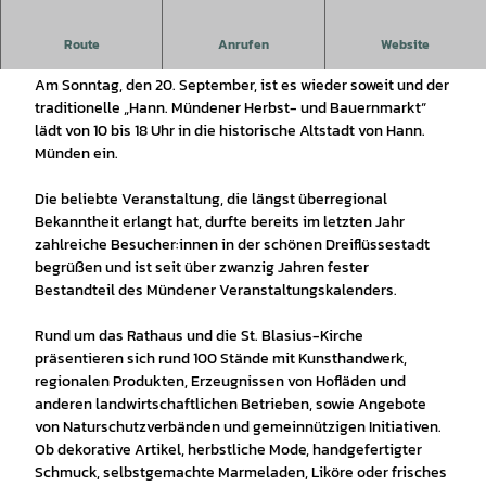
Beim Bauernmarkt bieten Direkterzeuger, Händler und
Route
Anrufen
Website
Gastronomen ein breites Sortiment an.
Am Sonntag, den 20. September, ist es wieder soweit und der
traditionelle „Hann. Mündener Herbst- und Bauernmarkt“
lädt von 10 bis 18 Uhr in die historische Altstadt von Hann.
Münden ein.
Die beliebte Veranstaltung, die längst überregional
Bekanntheit erlangt hat, durfte bereits im letzten Jahr
zahlreiche Besucher:innen in der schönen Dreiflüssestadt
begrüßen und ist seit über zwanzig Jahren fester
Bestandteil des Mündener Veranstaltungskalenders.
Rund um das Rathaus und die St. Blasius-Kirche
präsentieren sich rund 100 Stände mit Kunsthandwerk,
regionalen Produkten, Erzeugnissen von Hofläden und
anderen landwirtschaftlichen Betrieben, sowie Angebote
von Naturschutzverbänden und gemeinnützigen Initiativen.
Ob dekorative Artikel, herbstliche Mode, handgefertigter
Schmuck, selbstgemachte Marmeladen, Liköre oder frisches