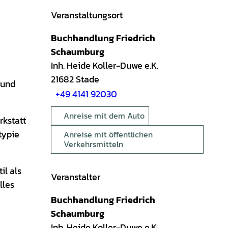
Veranstaltungsort
Buchhandlung Friedrich
Schaumburg
Inh. Heide Koller-Duwe e.K.
21682
Stade
 und
+49 4141 92030
Anreise mit dem Auto
rkstatt
typie
Anreise mit öffentlichen
Verkehrsmitteln
il als
Veranstalter
lles
Buchhandlung Friedrich
Schaumburg
Inh. Heide Koller-Duwe e.K.