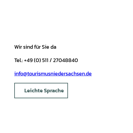
g
o
k
b
A
r
r
o
e
p
e
a
k
p
s
m
t
Wir sind für Sie da
Tel.: +49 (0) 511 / 27048840
info@tourismusniedersachsen.de
Leichte Sprache