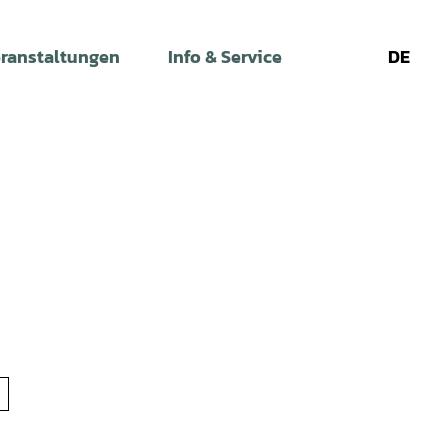
ranstaltungen
Info & Service
DE
Leichte
Gebärdens
Su
Sprache