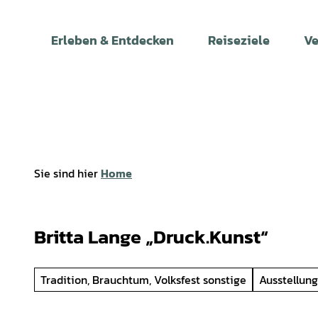
Z
u
Erleben & Entdecken
Reiseziele
Ve
m
I
n
h
a
l
t
Sie sind hier
Home
Britta Lange „Druck.Kunst“
Tradition, Brauchtum, Volksfest sonstige
Ausstellung