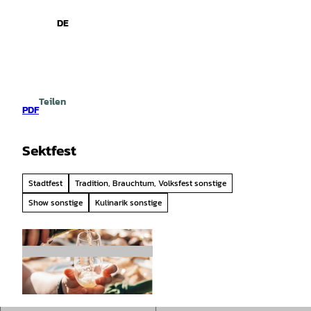
spiele
Z
u
DE
Leichte
Gebärdensprache
Suche
Menü
m
Sprache
I
n
h
a
Teilen
l
PDF
t
Sektfest
Stadtfest
Tradition, Brauchtum, Volksfest sonstige
Show sonstige
Kulinarik sonstige
© unsplash |
CC-BY