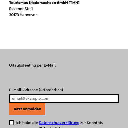
Tourismus Niedersachsen GmbH (TMN)
Essener Str. 1
30173 Hannover
I
f
T
Y
W
P
n
a
i
o
h
i
s
c
k
u
a
n
t
e
T
T
t
t
a
b
o
u
s
e
g
o
k
b
A
r
r
Urlaubsfeeling per E-Mail
o
e
p
e
a
k
p
s
m
t
E-Mail-Adresse
(Erforderlich)
Jetzt anmelden
Ich habe die
Datenschutzerklärung
zur Kenntnis