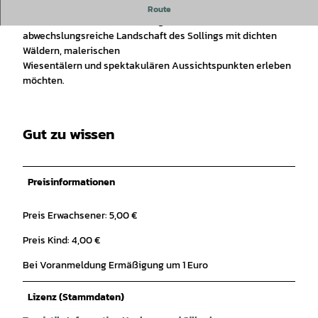
Ein Wandererlebnis in Gemeinschaft für Naturfreunde, die
Route
eine eindrucksvolle Wanderung durch die
abwechslungsreiche Landschaft des Sollings mit dichten
Wäldern, malerischen
Wiesentälern und spektakulären Aussichtspunkten erleben
möchten.
Gut zu wissen
Preisinformationen
Preis Erwachsener: 5,00 €
Preis Kind: 4,00 €
Bei Voranmeldung Ermäßigung um 1 Euro
Lizenz (Stammdaten)