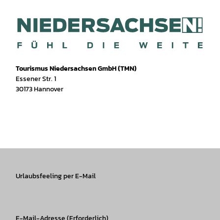
Tourismus Niedersachsen GmbH (TMN)
Essener Str. 1
30173 Hannover
I
f
T
Y
W
P
n
a
i
o
h
i
s
c
k
u
a
n
t
e
T
T
t
t
a
b
o
u
s
e
g
o
k
b
A
r
r
Urlaubsfeeling per E-Mail
o
e
p
e
a
k
p
s
m
t
E-Mail-Adresse
(Erforderlich)