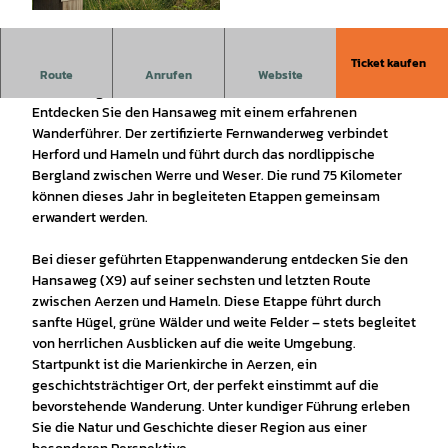
© Touristikzentrum Westliches Weserbergland
|
CC-BY-SA
Ticket kaufen
In sechs Etappen den Hansaweg (X9) bei geführten
Route
Anrufen
Website
Wanderungen entdecken. Heute: Aerzen - Hameln.
Entdecken Sie den Hansaweg mit einem erfahrenen
Wanderführer. Der zertifizierte Fernwanderweg verbindet
Herford und Hameln und führt durch das nordlippische
Bergland zwischen Werre und Weser. Die rund 75 Kilometer
können dieses Jahr in begleiteten Etappen gemeinsam
erwandert werden.
Bei dieser geführten Etappenwanderung entdecken Sie den
Hansaweg (X9) auf seiner sechsten und letzten Route
zwischen Aerzen und Hameln. Diese Etappe führt durch
sanfte Hügel, grüne Wälder und weite Felder – stets begleitet
von herrlichen Ausblicken auf die weite Umgebung.
Startpunkt ist die Marienkirche in Aerzen, ein
geschichtsträchtiger Ort, der perfekt einstimmt auf die
bevorstehende Wanderung. Unter kundiger Führung erleben
Sie die Natur und Geschichte dieser Region aus einer