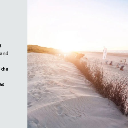
d
Sand
 die
as