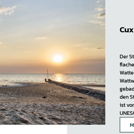
Cux
Der S
flach
Watte
Wattw
gebad
den St
ist vo
UNESC
M