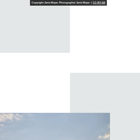
Copyright:Janis Meyer, Photographer:Janis Meyer |
CC-BY-SA