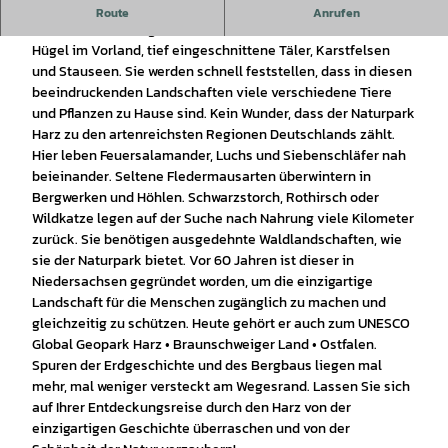
Einzigartig vielfältig
Route
Anrufen
Der Harz lockt mit großem Reichtum: Entdecken Sie sanfte
Hügel im Vorland, tief eingeschnittene Täler, Karstfelsen
und Stauseen. Sie werden schnell feststellen, dass in diesen
beeindruckenden Landschaften viele verschiedene Tiere
und Pflanzen zu Hause sind. Kein Wunder, dass der Naturpark
Harz zu den artenreichsten Regionen Deutschlands zählt.
Hier leben Feuersalamander, Luchs und Siebenschläfer nah
beieinander. Seltene Fledermausarten überwintern in
Bergwerken und Höhlen. Schwarzstorch, Rothirsch oder
Wildkatze legen auf der Suche nach Nahrung viele Kilometer
zurück. Sie benötigen ausgedehnte Waldlandschaften, wie
sie der Naturpark bietet. Vor 60 Jahren ist dieser in
Niedersachsen gegründet worden, um die einzigartige
Landschaft für die Menschen zugänglich zu machen und
gleichzeitig zu schützen. Heute gehört er auch zum UNESCO
Global Geopark Harz • Braunschweiger Land • Ostfalen.
Spuren der Erdgeschichte und des Bergbaus liegen mal
mehr, mal weniger versteckt am Wegesrand. Lassen Sie sich
auf Ihrer Entdeckungsreise durch den Harz von der
einzigartigen Geschichte überraschen und von der