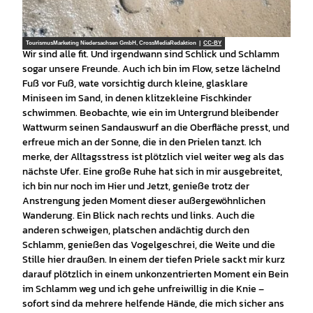
TourismusMarketing Niedersachsen GmbH, CrossMediaRedaktion |
CC-BY
Wir sind alle fit. Und irgendwann sind Schlick und Schlamm
sogar unsere Freunde. Auch ich bin im Flow, setze lächelnd
Fuß vor Fuß, wate vorsichtig durch kleine, glasklare
Miniseen im Sand, in denen klitzekleine Fischkinder
schwimmen. Beobachte, wie ein im Untergrund bleibender
Wattwurm seinen Sandauswurf an die Oberfläche presst, und
erfreue mich an der Sonne, die in den Prielen tanzt. Ich
merke, der Alltagsstress ist plötzlich viel weiter weg als das
nächste Ufer. Eine große Ruhe hat sich in mir ausgebreitet,
ich bin nur noch im Hier und Jetzt, genieße trotz der
Anstrengung jeden Moment dieser außergewöhnlichen
Wanderung. Ein Blick nach rechts und links. Auch die
anderen schweigen, platschen andächtig durch den
Schlamm, genießen das Vogelgeschrei, die Weite und die
Stille hier draußen. In einem der tiefen Priele sackt mir kurz
darauf plötzlich in einem unkonzentrierten Moment ein Bein
im Schlamm weg und ich gehe unfreiwillig in die Knie –
sofort sind da mehrere helfende Hände, die mich sicher ans