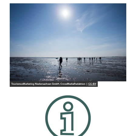
TourismusMarketing Niedersachsen GmbH, CrossMediaRedaktion |
CC-BY