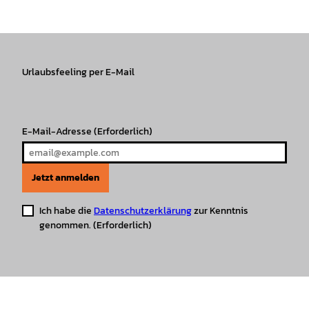
s
c
k
u
a
n
t
e
T
T
t
t
a
b
o
u
s
e
g
o
k
b
A
r
r
Urlaubsfeeling per E-Mail
o
e
p
e
a
k
p
s
m
t
E-Mail-Adresse
(Erforderlich)
Jetzt anmelden
Ich habe die
Datenschutzerklärung
zur Kenntnis
genommen.
(Erforderlich)