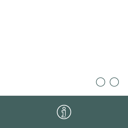
Touri
Touri
smus
smus
Marke
Marke
ting
ting
Niede
Niede
rsach
rsach
sen G
sen G
mbH,
mbH,
Cross
Cross
Media
Media
Reda
Reda
ktion
ktion
|
|
CC-B
CC-B
Y
Y