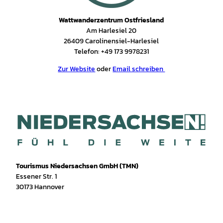
Wattwanderzentrum Ostfriesland
Am Harlesiel 20
26409 Carolinensiel-Harlesiel
Telefon: +49 173 9978231
Zur Website
oder
Email schreiben
Tourismus Niedersachsen GmbH (TMN)
Essener Str. 1
30173 Hannover
I
f
T
Y
W
P
n
a
i
o
h
i