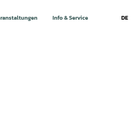
ranstaltungen
Info & Service
DE
Leichte
Gebärdens
Su
Sprache