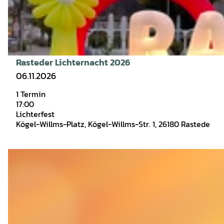
t
n
t
a
e
e
i
n
r
l
f
s
Rasteder Lichternacht 2026
e
e
06.11.2026
s
i
t
1 Termin
t
17:00
W
e
Lichterfest
a
'
Kögel-Willms-Platz, Kögel-Willms-Str. 1, 26180 Rastede
l
R
k
a
D
e
s
e
n
t
t
r
e
a
i
d
i
e
e
l