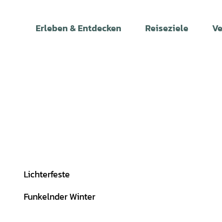
Z
Hann. Münden Marketing GmbH, Eson Krusha |
CC0
u
Erleben & Entdecken
Reiseziele
Ve
m
I
n
h
a
l
t
Lichterfeste
Funkelnder Winter