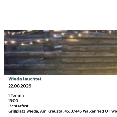
D
e
t
a
i
l
s
Wieda leuchtet
Tesch-Göthel |
CC-BY
e
22.08.2026
i
1 Termin
t
19:00
e
Lichterfest
'
Grillplatz Wieda, Am Kreuztal 45, 37445 Walkenried OT W