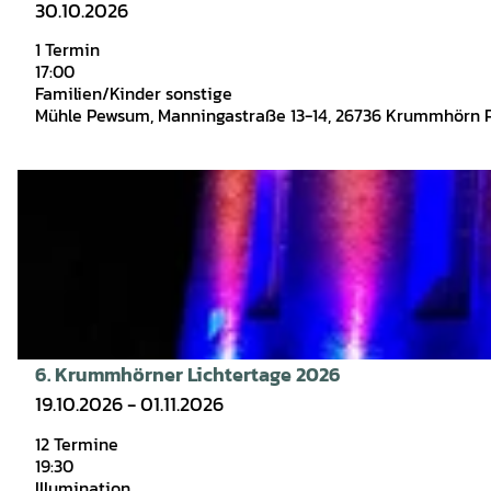
6
30.10.2026
e
i
'
n
1 Termin
t
ö
H
17:00
e
f
Familien/Kinder sonstige
ö
'
Mühle Pewsum, Manningastraße 13-14, 26736 Krummhörn
f
f
A
n
e
n
e
D
n
l
n
e
'
e
t
ö
u
a
f
c
i
f
h
l
n
t
s
e
6. Krummhörner Lichtertage 2026
Derk Trei |
CC-BY-SA
f
e
n
19.10.2026 - 01.11.2026
e
i
s
12 Termine
t
19:30
t
e
Illumination