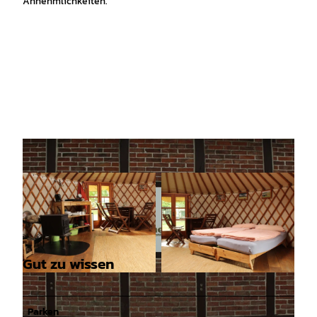
Annehmlichkeiten.
Gut zu wissen
© Mittelweser-Touristik GmbH |
CC-BY
© Mittelweser-Touristik GmbH |
CC-BY
Parken