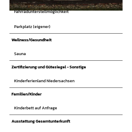
Fahrradunterstellmöglichkeit
© Mittelweser-Touristik GmbH |
CC-BY
Parkplatz (eigener)
Wellness/Gesundheit
Sauna
Zertifizierung und Gütesiegel - Sonstige
Kinderferienland Niedersachsen
Familien/Kinder
Kinderbett auf Anfrage
Ausstattung Gesamtunterkunft