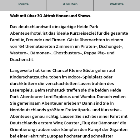
Raus aus dem Alltag, rein ins Abenteuer: Das Heide Park
Route
Anrufen
Website
Resort entführt Sie und Ihre ganze Familie in eine andere
Welt mit über 30 Attraktionen und Shows.
Das deutschlandweit einzigartige Heide Park
Abenteuerhotel ist das ideale Kurzreiseziel für die gesamte
Familie, Freunde und Firmen. Gäste übernachten in einem
von 164 thematisierten Zimmern im Piraten-, Dschungel-,
Western-, Dämonen-, Ghostbusters-, Peppa Pig- und
Drachenstil.
Langeweile hat keine Chance! Kleine Gäste gehen auf
Kinderschatzsuche, toben im Indoor-Spielplatz oder
durchklettern die verschachtelten Laserstrahlen des
Laserspiels. Beim Frühstück treffen sie die beiden Heide
Park Abenteurer Lord Explorus und Wumbo. Danach wollen
Sie gemeinsam Abenteuer erleben? Dann sind Sie in
Norddeutschlands größtem Freizeitpark- und Kurzreise-
Abenteuer genau richtig. Lassen Sie sich bei einer Fahrt mit
Deutschlands erstem Wing Coaster „Flug der Dämonen“ die
Orientierung rauben oder kämpfen den Kampf der Giganten
bei einer Fahrt mit Europas höchster und schnellster