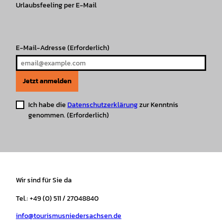
r
Urlaubsfeeling per E-Mail
o
e
p
e
a
k
p
s
m
t
E-Mail-Adresse
(Erforderlich)
Jetzt anmelden
Ich habe die
Datenschutzerklärung
zur Kenntnis
genommen.
(Erforderlich)
Wir sind für Sie da
Tel.: +49 (0) 511 / 27048840
info@tourismusniedersachsen.de