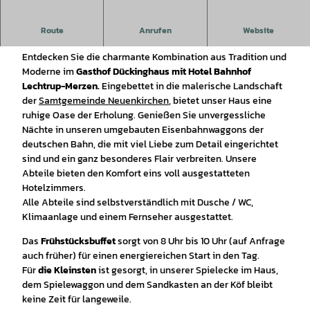
ERZEN |
CC-BY-SA
Route
Anrufen
Website
Einzigartiges Erlebnis im Gasthof Dückinghaus
Entdecken Sie die charmante Kombination aus Tradition und
Moderne im
Gasthof Dückinghaus mit Hotel Bahnhof
Lechtrup-Merzen.
Eingebettet in die malerische Landschaft
der
Samtgemeinde Neuenkirchen
, bietet unser Haus eine
ruhige Oase der Erholung. Genießen Sie unvergessliche
Nächte in unseren umgebauten Eisenbahnwaggons der
deutschen Bahn, die mit viel Liebe zum Detail eingerichtet
sind und ein ganz besonderes Flair verbreiten. Unsere
Abteile bieten den Komfort eins voll ausgestatteten
Hotelzimmers.
Alle Abteile sind selbstverständlich mit Dusche / WC,
Klimaanlage und einem Fernseher ausgestattet.
Das
Frühstücksbuffet
sorgt von 8 Uhr bis 10 Uhr (auf Anfrage
auch früher) für einen energiereichen Start in den Tag.
Für
die Kleinsten
ist gesorgt, in unserer Spielecke im Haus,
dem Spielewaggon und dem Sandkasten an der Köf bleibt
keine Zeit für langeweile.