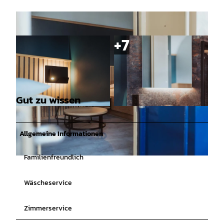
Gut zu wissen
© www.bildgefaehrten.de, GASTHOF DÜCKING
© www.bildgefaehrten.de, GASTHOF DÜCKING
HAUS mit HOTEL BAHNHOF LECHTRUP - ME
HAUS mit HOTEL BAHNHOF LECHTRUP - ME
RZEN |
CC-BY-SA
RZEN |
CC-BY-SA
Allgemeine Informationen
Familienfreundlich
© www.bildgefaehrten.de, GASTHOF DÜCKINGHAUS mit HOTEL BAHNHOF LECHTRUP - MERZEN
|
CC-BY-SA
Wäscheservice
Zimmerservice