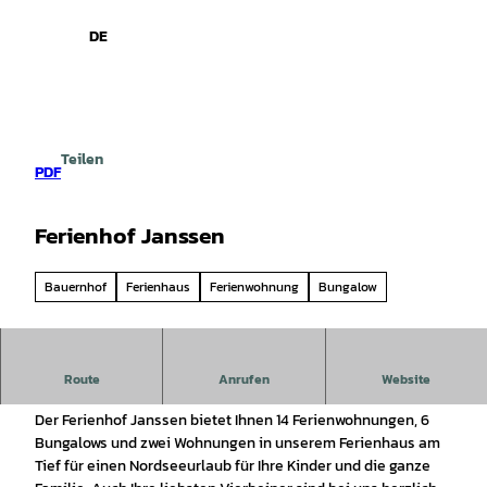
spiele
Z
u
DE
Leichte
Gebärdensprache
Suche
Menü
m
Sprache
I
n
h
a
Teilen
l
PDF
t
Ferienhof Janssen
Bauernhof
Ferienhaus
Ferienwohnung
Bungalow
Urlaub auf dem Bauernhof - Moin und herzlich willkommen
Route
Anrufen
Website
auf dem Ferienhof Janssen.
Der Ferienhof Janssen bietet Ihnen 14 Ferienwohnungen, 6
Bungalows und zwei Wohnungen in unserem Ferienhaus am
Tief für einen Nordseeurlaub für Ihre Kinder und die ganze