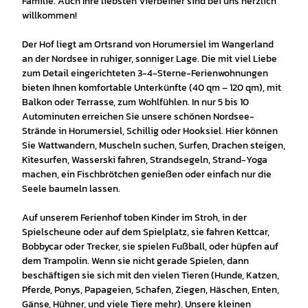
Familie. Auch Ihre liebsten Vierbeiner sind bei uns herzlich
willkommen!
Der Hof liegt am Ortsrand von Horumersiel im Wangerland
an der Nordsee in ruhiger, sonniger Lage. Die mit viel Liebe
zum Detail eingerichteten 3-4-Sterne-Ferienwohnungen
bieten Ihnen komfortable Unterkünfte (40 qm – 120 qm), mit
Balkon oder Terrasse, zum Wohlfühlen. In nur 5 bis 10
Autominuten erreichen Sie unsere schönen Nordsee-
Strände in Horumersiel, Schillig oder Hooksiel. Hier können
Sie Wattwandern, Muscheln suchen, Surfen, Drachen steigen,
Kitesurfen, Wasserski fahren, Strandsegeln, Strand-Yoga
machen, ein Fischbrötchen genießen oder einfach nur die
Seele baumeln lassen.
Auf unserem Ferienhof toben Kinder im Stroh, in der
Spielscheune oder auf dem Spielplatz, sie fahren Kettcar,
Bobbycar oder Trecker, sie spielen Fußball, oder hüpfen auf
dem Trampolin. Wenn sie nicht gerade Spielen, dann
beschäftigen sie sich mit den vielen Tieren (Hunde, Katzen,
Pferde, Ponys, Papageien, Schafen, Ziegen, Häschen, Enten,
Gänse, Hühner, und viele Tiere mehr). Unsere kleinen