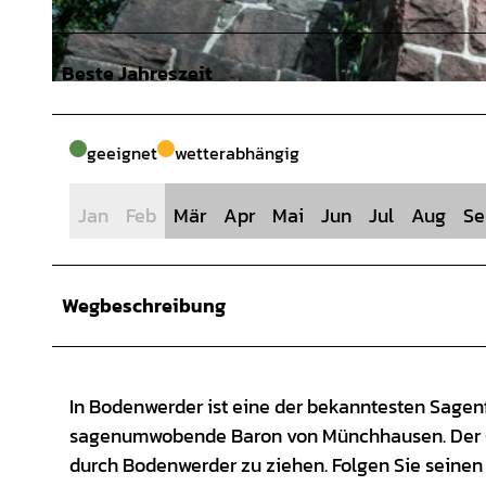
Beste Jahreszeit
© SVR/C. Partsch, Solling-Vogler-Region im Weserbergland |
CC0
geeignet
wetterabhängig
Jan
Feb
Mär
Apr
Mai
Jun
Jul
Aug
Se
Wegbeschreibung
In Bodenwerder ist eine der bekanntesten Sage
sagenumwobende Baron von Münchhausen. Der Ge
durch Bodenwerder zu ziehen. Folgen Sie seine