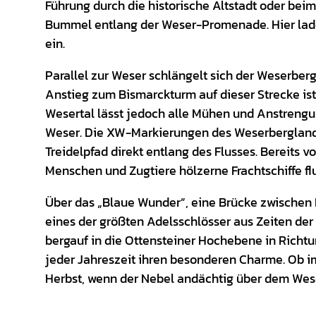
Führung durch die historische Altstadt oder bei
Bummel entlang der Weser-Promenade. Hier lade
ein.
Parallel zur Weser schlängelt sich der Weserbe
Anstieg zum Bismarckturm auf dieser Strecke is
Wesertal lässt jedoch alle Mühen und Anstrengu
Weser. Die XW-Markierungen des Weserbergland-
Treidelpfad direkt entlang des Flusses. Bereits v
Menschen und Zugtiere hölzerne Frachtschiffe fl
Über das „Blaue Wunder”, eine Brücke zwischen
eines der größten Adelsschlösser aus Zeiten de
bergauf in die Ottensteiner Hochebene in Richtu
jeder Jahreszeit ihren besonderen Charme. Ob i
Herbst, wenn der Nebel andächtig über dem Weser