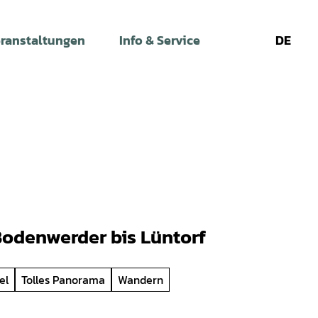
ranstaltungen
Info & Service
DE
Leichte
Gebärdens
Su
Sprache
Bodenwerder bis Lüntorf
el
Tolles Panorama
Wandern