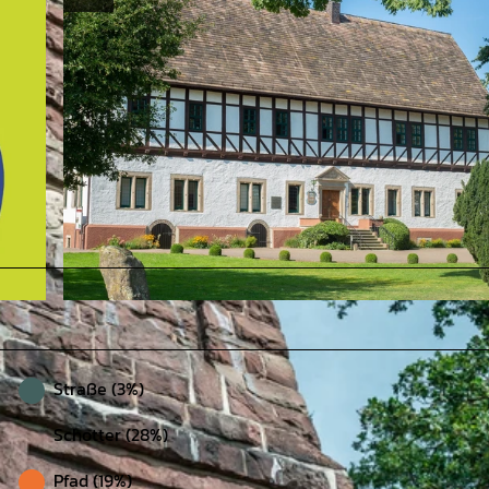
© Weserbergland Tourismus e.V. |
CC-BY
Straße (3%)
Schotter (28%)
Pfad (19%)