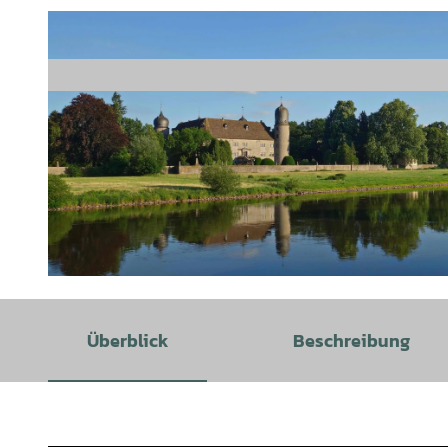
© Samtgemeinde Bodenwerder-Polle/Agentur LeoDesign, Solling-Vogler-Region im Weserbergland |
CC-
Überblick
Beschreibung