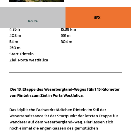
© Touristikzentrum Westliches Weserbergland,
mareike_sonnenschein |
CC-BY-SA
GPX
Route
4:35 h
15,38 km
408 m
551 m
54 m
304 m
250 m
Start: Rinteln
Ziel: Porta Westfalica
Die 13. Etappe des Weserbergland-Weges führt 15 Kilometer
von Rinteln zum Ziel in Porta Westfalica.
Das idyllische Fachwerkstädtchen Rinteln im Stil der
Weserrenaissance ist der Startpunkt der letzten Etappe für
Wanderer auf dem Weserbergland-Weg. Hier lassen sich
noch einmal die engen Gassen des gemütlichen