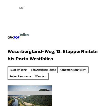
spiele
Z
u
DE
Leichte
Gebärdensprache
Suche
Menü
m
Sprache
I
n
h
a
Teilen
l
GPX
PDF
t
Weserbergland-Weg, 13. Etappe: Rinteln
bis Porta Westfalica
15,38 km lang
Schwierigkeit: leicht
Kondition: sehr leicht
Tolles Panorama
Wandern