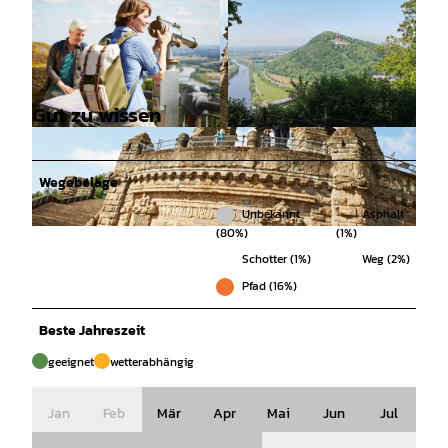
Gut zu wissen
© Mareike Sonnenschein, Touristikzentrum Wes
© Brinja Weiglein, Schaumburger Land |
tliches Weserbergland |
CC-BY-SA
CC-BY-SA
Wegebeläge
Unbekannt
Asphalt
(80%)
(1%)
© Mareike Sonnenschein, Touristikzentrum Westliches Weserbergland |
CC-BY-SA
Schotter (1%)
Weg (2%)
Pfad (16%)
Beste Jahreszeit
geeignet
wetterabhängig
Jan
Feb
Mär
Apr
Mai
Jun
Jul