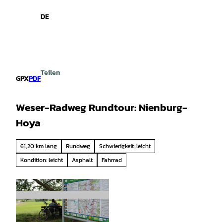
spiele
Z
u
DE
Leichte
Gebärdensprache
Suche
Menü
m
Sprache
I
n
h
a
Teilen
l
GPX
PDF
t
Weser-Radweg Rundtour: Nienburg-
Hoya
61,20 km lang
Rundweg
Schwierigkeit: leicht
Kondition: leicht
Asphalt
Fahrrad