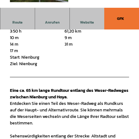
© Mittelweser-Touristik GmbH |
CC-BY
GPX
Route
Anrufen
Website
3:50 h
61,20 km
10 m
9 m
14 m
31 m
17 m
Start: Nienburg
Ziel: Nienburg
Eine ca. 65 km lange Rundtour entlang des Weser-Radweges
zwischen Nienburg und Hoya.
Entdecken Sie einen Teil des Weser-Radweg als Rundkurs
auf der Haupt- und Alternativroute. Sie können mehrmals
die Weserseiten wechseln und die Länge Ihrer Radtour selbst
bestimmen.
Sehenswürdigkeiten entlang der Strecke: Altstadt und