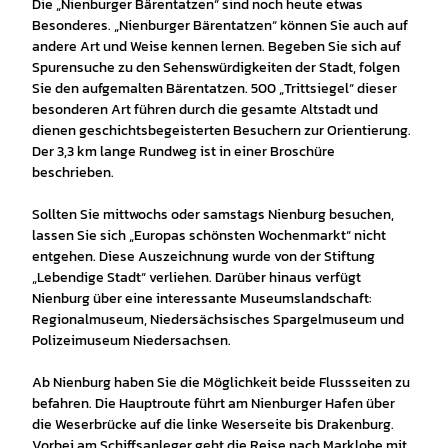
Die „Nienburger Bärentatzen“ sind noch heute etwas
Besonderes. „Nienburger Bärentatzen“ können Sie auch auf
andere Art und Weise kennen lernen. Begeben Sie sich auf
Spurensuche zu den Sehenswürdigkeiten der Stadt, folgen
Sie den aufgemalten Bärentatzen. 500 „Trittsiegel“ dieser
besonderen Art führen durch die gesamte Altstadt und
dienen geschichtsbegeisterten Besuchern zur Orientierung.
Der 3,3 km lange Rundweg ist in einer Broschüre
beschrieben.
Sollten Sie mittwochs oder samstags Nienburg besuchen,
lassen Sie sich „Europas schönsten Wochenmarkt“ nicht
entgehen. Diese Auszeichnung wurde von der Stiftung
„Lebendige Stadt“ verliehen. Darüber hinaus verfügt
Nienburg über eine interessante Museumslandschaft:
Regionalmuseum, Niedersächsisches Spargelmuseum und
Polizeimuseum Niedersachsen.
Ab Nienburg haben Sie die Möglichkeit beide Flussseiten zu
befahren. Die Hauptroute führt am Nienburger Hafen über
die Weserbrücke auf die linke Weserseite bis Drakenburg.
Vorbei am Schiffsanleger geht die Reise nach Marklohe mit