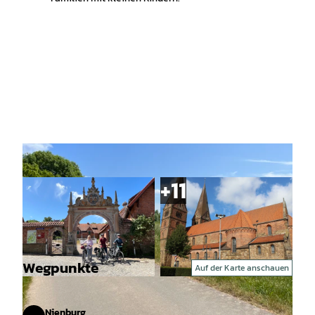
Wegpunkte
Auf der Karte anschauen
© Mittelweser-Touristik GmbH |
CC-BY
© Mittelweser-Touristik GmbH |
CC-BY
Nienburg