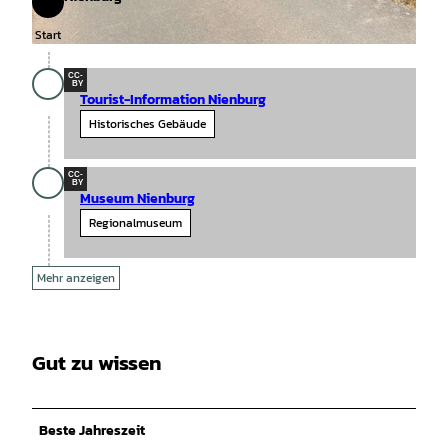
Start
Start
© Mittelweser-Touristik GmbH |
CC-BY
CC-
BY
Tourist-Information Nienburg
Historisches Gebäude
CC-
BY
Museum Nienburg
Regionalmuseum
Mehr anzeigen
Gut zu wissen
Beste Jahreszeit