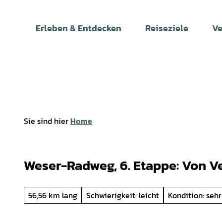
Z
u
Erleben & Entdecken
Reiseziele
Ve
m
I
n
h
a
l
t
Sie sind hier
Home
Weser-Radweg, 6. Etappe: Von 
56,56 km lang
Schwierigkeit: leicht
Kondition: sehr