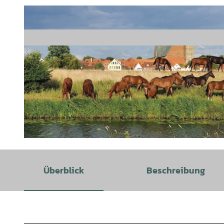
© M. Guy, Bildarchiv der Stadt Verden (Aller) |
CC-BY-SA
Überblick
Beschreibung