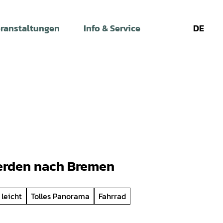
ranstaltungen
Info & Service
DE
Leichte
Gebärdens
Su
Sprache
Verden nach Bremen
 leicht
Tolles Panorama
Fahrrad