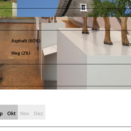
© Mittelweser-Touristik GmbH |
CC-BY-SA
Asphalt (60%)
Weg (2%)
p
Okt
Nov
Dez