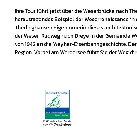
Ihre Tour führt jetzt über die Weserbrücke nach T
herausragendes Beispiel der Weserrenaissance in 
Thedinghausen Eigentümerin dieses architektonisc
der Weser-Radweg nach Dreye in der Gemeinde W
von 1942 an die Weyher-Eisenbahngeschichte. Der Y
Region. Vorbei am Werdersee führt Sie der
© Weserbergland Touris
mus e.V., Weser-Radweg I
nfozentrale |
CC-BY-SA