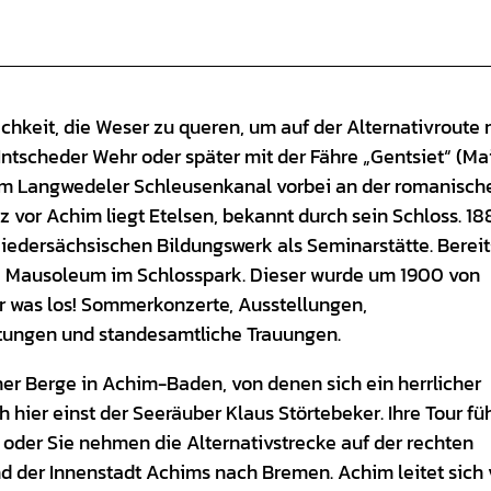
keit, die Weser zu queren, um auf der Alternativroute 
ntscheder Wehr oder später mit der Fähre „Gentsiet“ (Ma
am Langwedeler Schleusenkanal vorbei an der romanische
vor Achim liegt Etelsen, bekannt durch sein Schloss. 18
Niedersächsischen Bildungswerk als Seminarstätte. Bereit
e Mausoleum im Schlosspark. Dieser wurde um 1900 von
er was los! Sommerkonzerte, Ausstellungen,
tungen und standesamtliche Trauungen.
er Berge in Achim-Baden, von denen sich ein herrlicher
 hier einst der Seeräuber Klaus Störtebeker. Ihre Tour fü
oder Sie nehmen die Alternativstrecke auf der rechten
 der Innenstadt Achims nach Bremen. Achim leitet sich