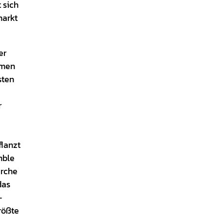
 sich
markt
er
emen
sten
r
flanzt
mble
irche
das
-
rößte