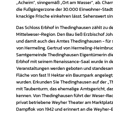
„Acheim“, sinngemäß „Ort am Wasser“, ab. Charma
die Fußgängerzone der 30.000 Einwohner-Stadt, 
knackige Frische einkehren lässt. Sehenswert sind
Das Schloss Erbhof in Thedinghausen zählt zu d
Mittelweser-Region. Den Bau ließ Erzbischof Jo
und damit auch des Amtes Thedinghausen - für s
von Hermeling, Gertrud von Hermeling-Heimbruch, 
Samtgemeinde Thedinghausen Eigentümerin diese
Erbhof mit seinem Renaissance-Saal wurde in den
Veranstaltungen werden geboten und standesamt
Fläche von fast 11 Hektar ein Baumpark angelegt
wurden. Erkunden Sie Thedinghausen auf der „
mit Taubenturm, das ehemalige Amtsgericht, d
kennen. Von Thedinghausen führt der Weser-Ra
privat betriebene Weyher Theater am Marktplat
Dampflok von 1942 und erinnert an die Weyher-E