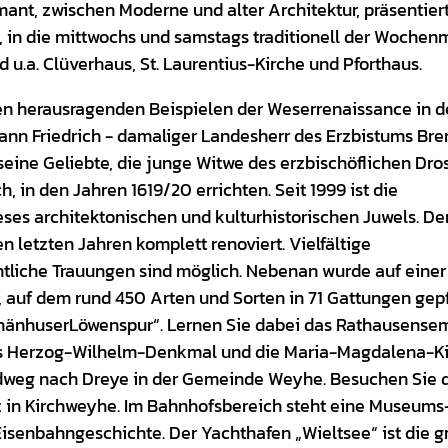
nt, zwischen Moderne und alter Architektur, präsentiert
in die mittwochs und samstags traditionell der Wochen
 u.a. Clüverhaus, St. Laurentius-Kirche und Pforthaus.
en herausragenden Beispielen der Weserrenaissance in d
hann Friedrich - damaliger Landesherr des Erzbistums Br
eine Geliebte, die junge Witwe des erzbischöflichen Dro
in den Jahren 1619/20 errichten. Seit 1999 ist die
s architektonischen und kulturhistorischen Juwels. De
 letzten Jahren komplett renoviert. Vielfältige
liche Trauungen sind möglich. Nebenan wurde auf einer
, auf dem rund 450 Arten und Sorten in 71 Gattungen gep
ThänhuserLöwenspur“. Lernen Sie dabei das Rathausense
as Herzog-Wilhelm-Denkmal und die Maria-Magdalena-K
dweg nach Dreye in der Gemeinde Weyhe. Besuchen Sie 
z in Kirchweyhe. Im Bahnhofsbereich steht eine Museums
isenbahngeschichte. Der Yachthafen „Wieltsee“ ist die g