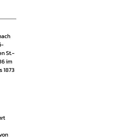
nach
i-
n St.-
86 im
s 1873
hrt
 von