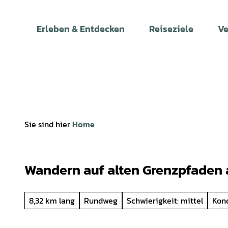
Z
u
Erleben & Entdecken
Reiseziele
Ve
m
I
n
h
a
l
t
Sie sind hier
Home
Wandern auf alten Grenzpfaden
8,32 km lang
Rundweg
Schwierigkeit: mittel
Kond