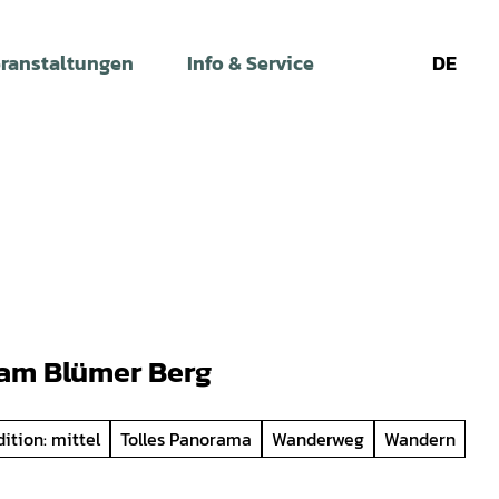
ranstaltungen
Info & Service
DE
Leichte
Gebärdens
Su
Sprache
 am Blümer Berg
ition: mittel
Tolles Panorama
Wanderweg
Wandern