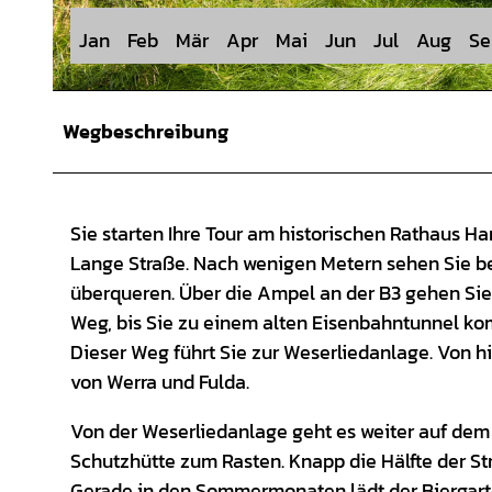
Jan
Feb
Mär
Apr
Mai
Jun
Jul
Aug
Se
© Naturpark Münden e. V., Motion Concept |
CC-BY-SA
Wegbeschreibung
Sie starten Ihre Tour am historischen Rathaus H
Lange Straße. Nach wenigen Metern sehen Sie be
überqueren. Über die Ampel an der B3 gehen Si
Weg, bis Sie zu einem alten Eisenbahntunnel ko
Dieser Weg führt Sie zur Weserliedanlage. Von h
von Werra und Fulda.
Von der Weserliedanlage geht es weiter auf dem 
Schutzhütte zum Rasten. Knapp die Hälfte der St
Gerade in den Sommermonaten lädt der Biergart