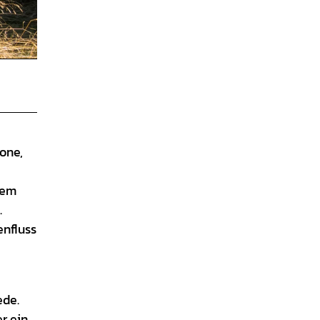
one,
dem
.
enfluss
ede.
r ein