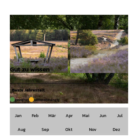
Gut zu wissen
© Lüneburger Heide GmbH |
CC-BY-SA
© Lüneburger Heide GmbH |
CC-BY-SA
Beste Jahreszeit
geeignet
wetterabhängig
© SG Amelinghausen |
CC-BY-SA
Jan
Feb
Mär
Apr
Mai
Jun
Jul
Aug
Sep
Okt
Nov
Dez