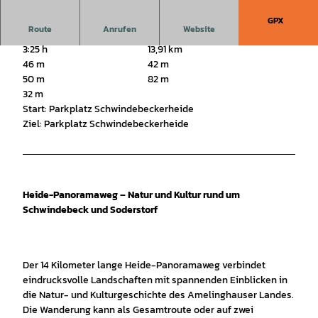
GPX
Route
Anrufen
Website
3:25 h
13,91 km
46 m
42 m
50 m
82 m
32 m
Start: Parkplatz Schwindebeckerheide
Ziel: Parkplatz Schwindebeckerheide
Heide-Panoramaweg – Natur und Kultur rund um
Schwindebeck und Soderstorf
Der 14 Kilometer lange Heide-Panoramaweg verbindet
eindrucksvolle Landschaften mit spannenden Einblicken in
die Natur- und Kulturgeschichte des Amelinghauser Landes.
Die Wanderung kann als Gesamtroute oder auf zwei