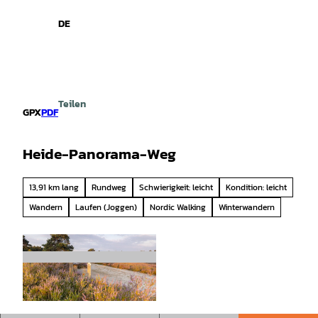
spiele
Z
u
DE
Leichte
Gebärdensprache
Suche
Menü
m
Sprache
I
n
h
a
Teilen
l
GPX
PDF
t
Heide-Panorama-Weg
13,91 km lang
Rundweg
Schwierigkeit: leicht
Kondition: leicht
Wandern
Laufen (Joggen)
Nordic Walking
Winterwandern
© Lüneburger Heide GmbH |
CC-BY-SA