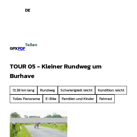
spiele
Z
u
DE
Leichte
Gebärdensprache
Suche
Menü
m
Sprache
I
n
h
a
Teilen
l
GPX
PDF
t
TOUR 05 - Kleiner Rundweg um
Burhave
13,38 km lang
Rundweg
Schwierigkeit: leicht
Kondition: leicht
Tolles Panorama
E-Bike
Familien und Kinder
Fahrrad