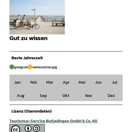
© Thomas Hellmann |
CC-BY-SA
Gut zu wissen
© Thomas Hellmann |
CC-BY-SA
Beste Jahreszeit
geeignet
wetterabhängig
Jan
Feb
Mär
Apr
Mai
Jun
Jul
Aug
Sep
Okt
Nov
Dez
Lizenz (Stammdaten)
Tourismus-Service Butjadingen GmbH & Co. KG