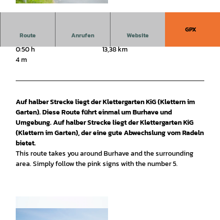
© Thomas Hellmann |
CC-BY-SA
GPX
Route
Anrufen
Website
0:50 h
13,38 km
4 m
Auf halber Strecke liegt der Klettergarten KiG (Klettern im
Garten). Diese Route führt einmal um Burhave und
Umgebung. Auf halber Strecke liegt der Klettergarten KiG
(Klettern im Garten), der eine gute Abwechslung vom Radeln
bietet.
This route takes you around Burhave and the surrounding
area. Simply follow the pink signs with the number 5.