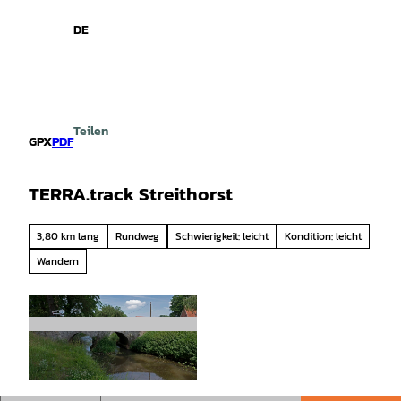
spiele
Z
u
DE
Leichte
Gebärdensprache
Suche
Menü
m
Sprache
I
n
h
a
Teilen
l
GPX
PDF
t
TERRA.track Streithorst
3,80 km lang
Rundweg
Schwierigkeit: leicht
Kondition: leicht
Wandern
© Tourismusgesellschaft Osnabrücker Land mb
H, Gerd Krauskopf |
CC-BY-SA