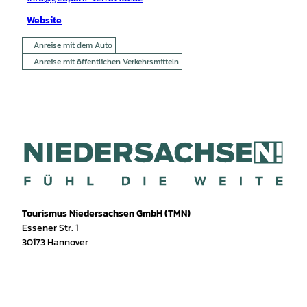
Website
Anreise mit dem Auto
Anreise mit öffentlichen Verkehrsmitteln
Tourismus Niedersachsen GmbH (TMN)
Essener Str. 1
30173 Hannover
I
f
T
Y
W
P
n
a
i
o
h
i
s
c
k
u
a
n