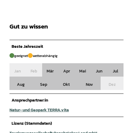
Gut zu wissen
Beste Jahreszeit
geeignet
wetterabhängig
Jan
Feb
Mär
Apr
Mai
Jun
Jul
Aug
Sep
Okt
Nov
Dez
Ansprechpartner:in
Natur- und Geopark TERRA.vita
Lizenz (Stammdaten)