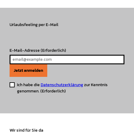
t
e
T
T
t
t
a
b
o
u
s
e
g
o
k
b
A
r
r
Urlaubsfeeling per E-Mail
o
e
p
e
a
k
p
s
m
t
E-Mail-Adresse
(Erforderlich)
Jetzt anmelden
Ich habe die
Datenschutzerklärung
zur Kenntnis
genommen.
(Erforderlich)
Wir sind für Sie da