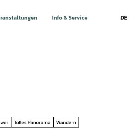
ranstaltungen
Info & Service
DE
Leichte
Gebärdens
Su
Sprache
hwer
Tolles Panorama
Wandern