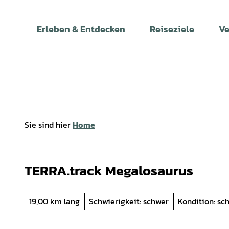
Z
u
Erleben & Entdecken
Reiseziele
Ve
m
I
n
h
a
l
t
Sie sind hier
Home
TERRA.track Megalosaurus
19,00 km lang
Schwierigkeit: schwer
Kondition: sc