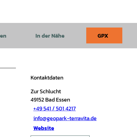
sen
In der Nähe
GPX
Kontaktdaten
Zur Schlucht
49152
Bad Essen
+49 541 / 501 4217
info@geopark-terravita.de
Website