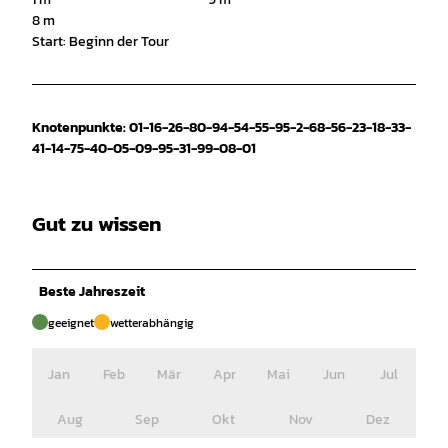
8 m
Start: Beginn der Tour
Knotenpunkte: 01-16-26-80-94-54-55-95-2-68-56-23-18-33-
41-14-75-40-05-09-95-31-99-08-01
Gut zu wissen
Beste Jahreszeit
geeignet
wetterabhängig
Jan
Feb
Mär
Apr
Mai
Jun
Jul
Aug
Sep
Okt
Nov
Dez