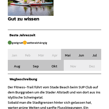
© Max Wiesenbach/STADE Marketing und Touri
smus GmbH |
CC0
Gut zu wissen
© Maximilian Wiesenbach/STADE Marketing un
d Tourismus GmbH |
CC0
Beste Jahreszeit
geeignet
wetterabhängig
Jan
Feb
Mär
Apr
Mai
Jun
Jul
Aug
Sep
Okt
Nov
Dez
Wegbeschreibung
Der Fitness-Trail führt vom Stade Beach beim SUP Club auf
dem Burggraben um die Stader Altstadt und von dort aus ins
idyllische Schwingetal.
Sobald man die Stadtgrenzen hinter sich gelassen hat,
warten grüne Weiten und sanfte Flussbiegungen. Ein