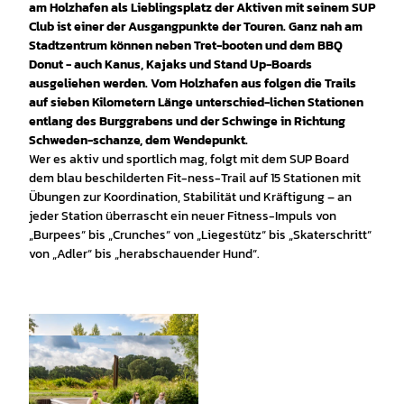
am Holzhafen als Lieblingsplatz der Aktiven mit seinem SUP
Club ist einer der Ausgangpunkte der Touren. Ganz nah am
Stadtzentrum können neben Tret-booten und dem BBQ
Donut - auch Kanus, Kajaks und Stand Up-Boards
ausgeliehen werden. Vom Holzhafen aus folgen die Trails
auf sieben Kilometern Länge unterschied-lichen Stationen
entlang des Burggrabens und der Schwinge in Richtung
Schweden-schanze, dem Wendepunkt.
Wer es aktiv und sportlich mag, folgt mit dem SUP Board
dem blau beschilderten Fit-ness-Trail auf 15 Stationen mit
Übungen zur Koordination, Stabilität und Kräftigung – an
jeder Station überrascht ein neuer Fitness-Impuls von
„Burpees“ bis „Crunches“ von „Liegestütz“ bis „Skaterschritt“
von „Adler“ bis „herabschauender Hund“.