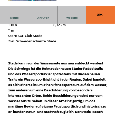
© Max Wiesenbach/STADE Marketing und Touri
smus GmbH |
CC0
GPX
Route
Anrufen
Website
1:30 h
6,32 km
11 m
Start: SUP Club Stade
Ziel: Schwedenschanze Stade
Stade kann von der Wasserseite aus neu entdeckt werden!
Die Schwinge ist die Heimat der neuen Stader Paddeltrails
und das Wassersportrevier spätestens mit diesen neuen
Trails ein Wassersporthighlight in der Region. Dabei handelt
es sich einerseits um einen Fitnessparcours auf dem Wasser,
zum anderen um eine Beschilderung von besonders
interessanten Orten. Beide Beschilderungen sind nur vom
Wasser aus zu sehen. In dieser Art einzigartig, um das
maritime Revier auf eigene Faust sportlich und historisch zu
er-kunden natur- und stadtnah zugleich.
Der Stade-Beach