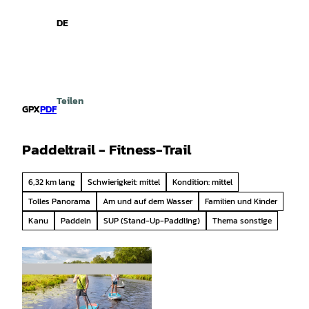
spiele
Z
u
DE
Leichte
Gebärdensprache
Suche
Menü
m
Sprache
I
n
h
a
Teilen
l
GPX
PDF
t
Paddeltrail - Fitness-Trail
6,32 km lang
Schwierigkeit: mittel
Kondition: mittel
Tolles Panorama
Am und auf dem Wasser
Familien und Kinder
Kanu
Paddeln
SUP (Stand-Up-Paddling)
Thema sonstige