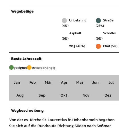
Wegebeläge
Unbekannt
Straße
(4%)
(27%)
Asphalt
Schotter
(9%)
(9%)
Weg (46%)
Pfad (5%)
Beste Jahreszeit
geeignet
wetterabhängig
Jan
Feb
Mär
Apr
Mai
Jun
Jul
Aug
Sep
Okt
Nov
Dez
Wegbeschreibung
Von der ev. Kirche St. Laurentius in Hohenhameln begeben
Sie sich auf die Rundroute Richtung Süden nach Soßmar