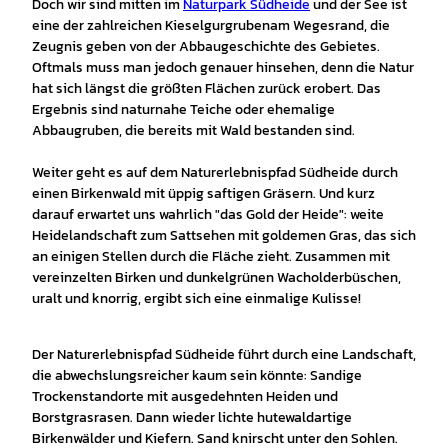
Doch wir sind mitten im
Naturpark Südheide
und der See ist
eine der zahlreichen Kieselgurgruben
am Wegesrand, die
Zeugnis geben von der Abbaugeschichte des Gebietes.
Oftmals muss man jedoch genauer hinsehen, denn die Natur
hat sich längst die größten Flächen zurück erobert. Das
Ergebnis sind naturnahe Teiche oder ehemalige
Abbaugruben, die bereits mit Wald bestanden sind.
Weiter geht es auf dem Naturerlebnispfad Südheide durch
einen Birkenwald mit üppig saftigen Gräsern. Und kurz
darauf erwartet uns wahrlich "das Gold der Heide": weite
Heidelandschaft zum Sattsehen mit goldemen Gras, das sich
an einigen Stellen durch die Fläche zieht. Zusammen mit
vereinzelten Birken und dunkelgrünen Wacholderbüschen,
uralt und knorrig, ergibt sich eine einmalige Kulisse!
Der Naturerlebnispfad Südheide führt durch eine Landschaft,
die abwechslungsreicher kaum sein könnte: Sandige
Trockenstandorte mit ausgedehnten Heiden und
Borstgrasrasen. Dann wieder lichte hutewaldartige
Birkenwälder und Kiefern. Sand knirscht unter den Sohlen.