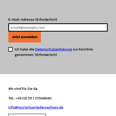
a
k
p
s
m
t
E-Mail-Adresse
(Erforderlich)
Jetzt anmelden
Ich habe die
Datenschutzerklärung
zur Kenntnis
genommen.
(Erforderlich)
Wir sind für Sie da
Tel.: +49 (0) 511 / 27048840
info@tourismusniedersachsen.de