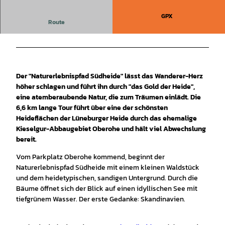
e
o
GPX
Route
a
b
s
p
Der
"Naturerlebnispfad Südheide"
lässt das Wanderer-Herz
i
höher schlagen und führt ihn durch "das Gold der Heide",
e
eine atemberaubende Natur, die zum Träumen einlädt. Die
l
6,6 km lange Tour führt über eine der schönsten
e
Heideflächen der Lüneburger Heide durch das ehemalige
n
Kieselgur-Abbaugebiet Oberohe und hält viel Abwechslung
bereit.
Vom Parkplatz Oberohe kommend, beginnt der
Naturerlebnispfad Südheide mit einem kleinen Waldstück
und dem heidetypischen, sandigen Untergrund. Durch die
Bäume öffnet sich der Blick auf einen idyllischen See mit
tiefgrünem Wasser. Der erste Gedanke: Skandinavien.