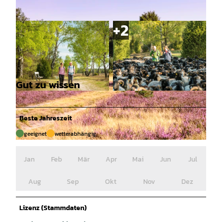
Gut zu wissen
© Lüneburger Heide GmbH / Dominik Ketz |
© Lüneburger Heide GmbH / Dominik Ketz |
CC-BY-SA
CC-BY-SA
Beste Jahreszeit
geeignet
wetterabhängig
© Lüneburger Heide GmbH / Markus Tiemann |
CC-BY-SA
Jan
Feb
Mär
Apr
Mai
Jun
Jul
Aug
Sep
Okt
Nov
Dez
Lizenz (Stammdaten)