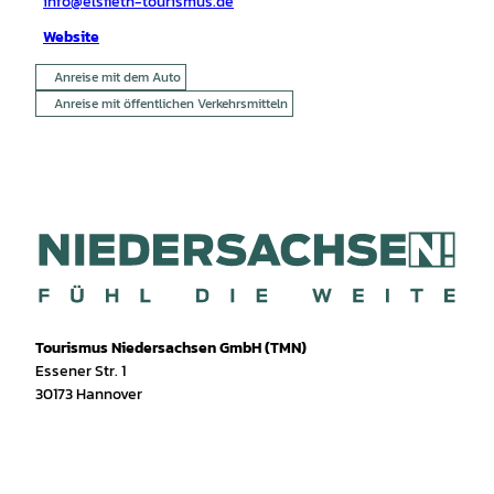
info@elsfleth-tourismus.de
Website
Anreise mit dem Auto
Anreise mit öffentlichen Verkehrsmitteln
Tourismus Niedersachsen GmbH (TMN)
Essener Str. 1
30173 Hannover
I
f
T
Y
W
P
n
a
i
o
h
i