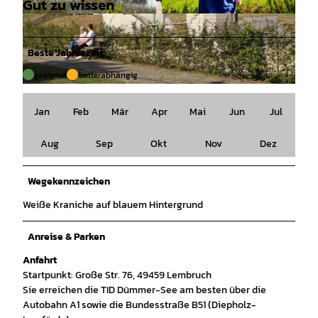
Gut zu wissen
© Torsten Krüger |
CC-BY
© DümmerWeserLand Touristik e.V. |
CC-BY-SA
Beste Jahreszeit
geeignet
wetterabhängig
© DümmerWeserLand Touristik e.V. |
CC-BY-SA
Jan
Feb
Mär
Apr
Mai
Jun
Jul
Aug
Sep
Okt
Nov
Dez
Wegekennzeichen
Weiße Kraniche auf blauem Hintergrund
Anreise & Parken
Anfahrt
Startpunkt: Große Str. 76, 49459 Lembruch
Sie erreichen die TID Dümmer-See am besten über die
Autobahn A1 sowie die Bundesstraße B51 (Diepholz-