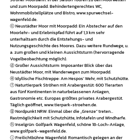
und zum Moorpadd. Behindertengerechtes WC,
Wohnmobilstellplätze und Bistro, www.spurwechsel-
wagenfeld.de.
ⓒ Neustädter Moor mit Moorpadd: Ein Abstecher auf den
Moorlehr- und Erlebnispfad führt auf 1,3 km sehr
unterhaltsam durch die Entstehungs- und
Nutzungsgeschichte des Moores. Dazu weitere Rundwege, u.
a. zum großen und kleinen Aussichtsturm (hervorragende
Vogelbeobachtung möglich).
ⓓ Großer Aussichtsturm: Imposanter Blick über das
Neustädter Moor, mit Wanderwegen zum Moorpadd.
ⓔ Idyllische Fischtreppe: Am Hespos’ Wehr, mit Schutzhütte.
ⓕ Naturtierpark Ströhen mit Arabergestüt: 600 Tierarten
aus fünf Kontinenten in naturbelassenen Anlagen,
Gastronomie etc. Europas größtes privates Arabergestüt.
Täglich geöffnet, www.tierpark-stroehen.de.
ⓖ Nordpunkt NRW: Einmal über die „Grenze“ treten…
Rastmöglichkeit mit Schutzhütte, Infotafeln und Windharfe.
ⓗ Inselgrün: Golfpark Wagenfeld, schöne 18-Loch-Anlage,
www.golfpark-wagenfeld.de.
ⓘ Freilichtbühne Wagenfeld: Romantisch gelegen an der