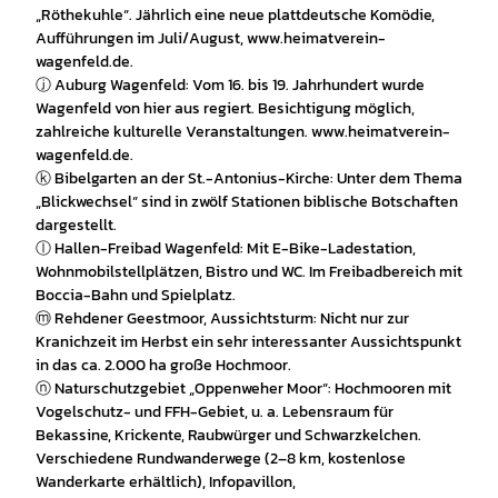
„Röthekuhle“. Jährlich eine neue plattdeutsche Komödie,
Aufführungen im Juli/August, www.heimatverein-
wagenfeld.de.
ⓙ Auburg Wagenfeld: Vom 16. bis 19. Jahrhundert wurde
Wagenfeld von hier aus regiert. Besichtigung möglich,
zahlreiche kulturelle Veranstaltungen. www.heimatverein-
wagenfeld.de.
ⓚ Bibelgarten an der St.-Antonius-Kirche: Unter dem Thema
„Blickwechsel“ sind in zwölf Stationen biblische Botschaften
dargestellt.
ⓛ Hallen-Freibad Wagenfeld: Mit E-Bike-Ladestation,
Wohnmobilstellplätzen, Bistro und WC. Im Freibadbereich mit
Boccia-Bahn und Spielplatz.
ⓜ Rehdener Geestmoor, Aussichtsturm: Nicht nur zur
Kranichzeit im Herbst ein sehr interessanter Aussichtspunkt
in das ca. 2.000 ha große Hochmoor.
ⓝ Naturschutzgebiet „Oppenweher Moor“: Hochmooren mit
Vogelschutz- und FFH-Gebiet, u. a. Lebensraum für
Bekassine, Krickente, Raubwürger und Schwarzkelchen.
Verschiedene Rundwanderwege (2–8 km, kostenlose
Wanderkarte erhältlich), Infopavillon,