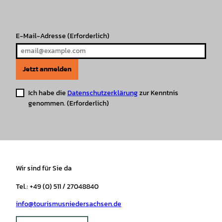
a
k
p
s
m
t
E-Mail-Adresse
(Erforderlich)
Jetzt anmelden
Ich habe die
Datenschutzerklärung
zur Kenntnis
genommen.
(Erforderlich)
Wir sind für Sie da
Tel.: +49 (0) 511 / 27048840
info@tourismusniedersachsen.de