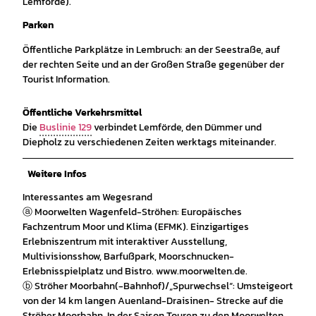
Lemförde).
Parken
Öffentliche Parkplätze in Lembruch: an der Seestraße, auf
der rechten Seite und an der Großen Straße gegenüber der
Tourist Information.
Öffentliche Verkehrsmittel
Die
Buslinie 129
verbindet Lemförde, den Dümmer und
Diepholz zu verschiedenen Zeiten werktags miteinander.
Weitere Infos
Interessantes am Wegesrand
ⓐ Moorwelten Wagenfeld-Ströhen: Europäisches
Fachzentrum Moor und Klima (EFMK). Einzigartiges
Erlebniszentrum mit interaktiver Ausstellung,
Multivisionsshow, Barfußpark, Moorschnucken-
Erlebnisspielplatz und Bistro. www.moorwelten.de.
ⓑ Ströher Moorbahn(-Bahnhof)/„Spurwechsel“: Umsteigeort
von der 14 km langen Auenland-Draisinen- Strecke auf die
Ströher Moorbahn. In der Saison Touren zu den Moorwelten