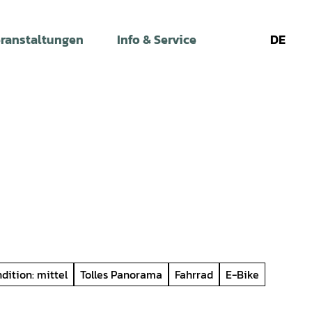
ranstaltungen
Info & Service
DE
Leichte
Gebärdens
Su
Sprache
dition: mittel
Tolles Panorama
Fahrrad
E-Bike