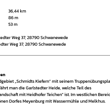
36,44 km
86 m
53 m
nstedter Weg 37, 28790 Schwanewede
stedter Weg 37, 28790 Schwanewede
den
aldgebiet „Schmidts Kiefern“ mit seinem Truppenübungspl
ährt man die Garlstedter Heide, welche Teil des
ndschaft mit Heidhofer Teichen" ist. Im westlichen Berei
chönen Dorfes Meyenburg mit Wassermühle und Melkhus.