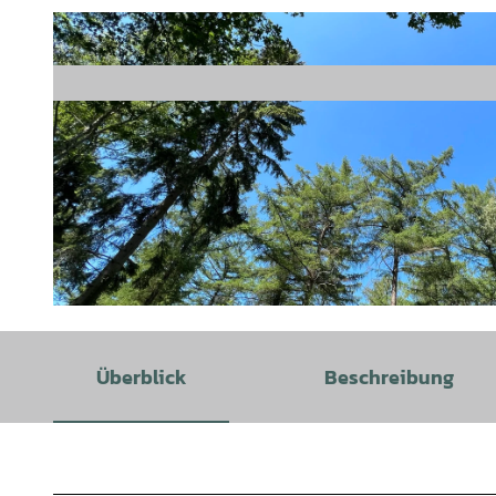
© Saskia Hansen - Touristikagentur Teufelsmoor-Worpswede-Unterweser e.V. |
CC-BY-SA
Überblick
Beschreibung