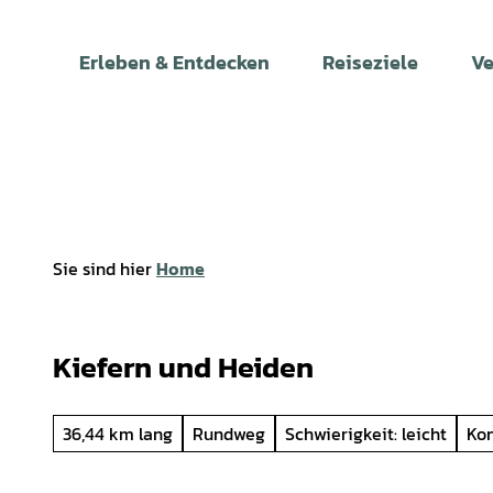
Z
u
Erleben & Entdecken
Reiseziele
Ve
m
I
n
h
a
l
t
Sie sind hier
Home
Kiefern und Heiden
36,44 km lang
Rundweg
Schwierigkeit: leicht
Kon