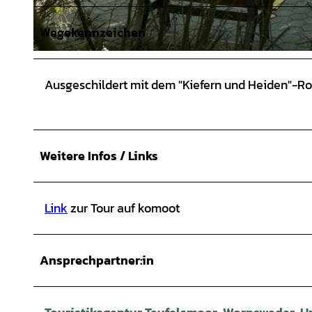
Wegekennzeichen
© Saskia Hansen - Touristikagentur Teufelsmoor-Worpswede-Unterweser e.V. |
CC-BY-SA
Ausgeschildert mit dem "Kiefern und Heiden"-R
Weitere Infos / Links
Link
zur Tour auf komoot
Ansprechpartner:in