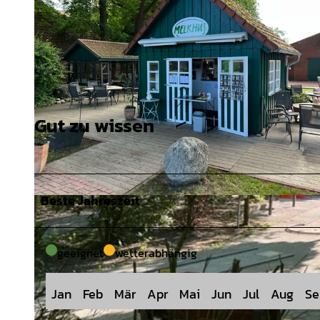
Gut zu wissen
Beste Jahreszeit
© Saskia Hansen - Touristikagentur Teufelsmoor-Worpswede-Unterweser e.V. |
CC-BY-SA
geeignet
wetterabhängig
Jan
Feb
Mär
Apr
Mai
Jun
Jul
Aug
Se