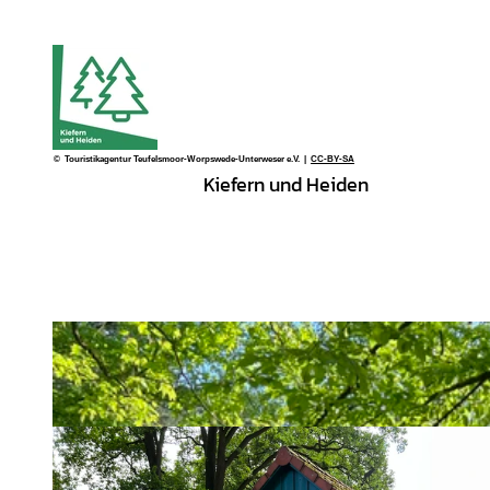
© Touristikagentur Teufelsmoor-Worpswede-Unterweser e.V. |
CC-BY-SA
Kiefern und Heiden