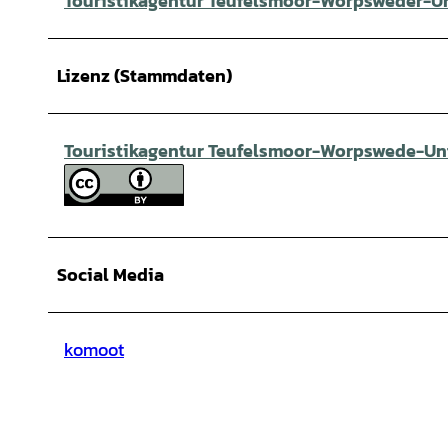
Touristikagentur Teufelsmoor-Worpsweder-Un
Lizenz (Stammdaten)
Touristikagentur Teufelsmoor-Worpswede-Unt
Social Media
komoot