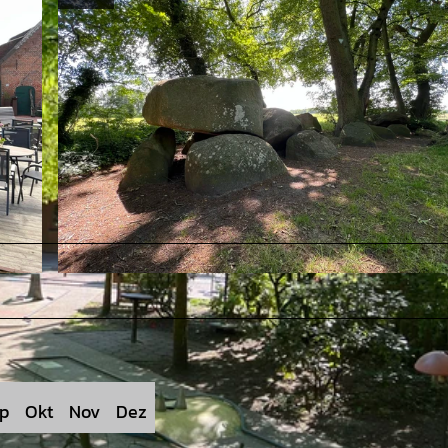
© Saskia Hansen - Touristikagentur Teufelsmoor-Worpswede-Unterweser e.V. |
CC-BY-SA
p
Okt
Nov
Dez