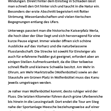
Windungen. Direkt hinter dem Einstieg in Schladen lässt
man schnell den Ort hinter sich und taucht in die Natur ein.
Besonders der erste Abschnitt begeistert mit flotter
Strömung, Wiesenlandschaften und vielen tierischen
Begegnungen entlang des Ufers.
Unterwegs passiert man die historische Kaiserpfalz Werla,
die hoch über der Oker liegt und sich hervorragend für eine
kurze Pause eignet. Immer wieder öffnen sich schöne
Ausblicke auf das Vorharz und die naturbelassene
Flusslandschaft. Die Strecke ist sowohl für Einsteiger als
auch für erfahrene Paddler gut geeignet, erfordert aber an
einigen Stellen Aufmerksamkeit, da die Oker teilweise
schnell fließt und kleinere Schwälle besitzt. Am Wehr in
Ohrum, am Wehr Marktstraße (Wolfenbüttel) sowie an der
Staustufe am Grünen Platz in Wolfenbüttel muss das Kanu
jeweils umgetragen werden.
Je näher man Wolfenbüttel kommt, desto ruhiger wird der
Fluss. Die letzten Kilometer führen durch grüne Uferbereiche
bis hinein in die Lessingstadt. Dort endet die Tour am Steg
nahe der Sportanlage Meesche beziehungsweise auf einer