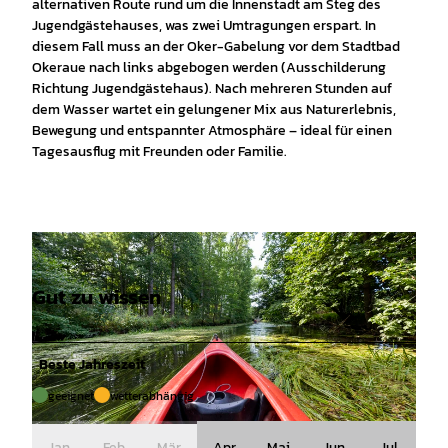
alternativen Route rund um die Innenstadt am Steg des
Jugendgästehauses, was zwei Umtragungen erspart. In
diesem Fall muss an der Oker-Gabelung vor dem Stadtbad
Okeraue nach links abgebogen werden (Ausschilderung
Richtung Jugendgästehaus). Nach mehreren Stunden auf
dem Wasser wartet ein gelungener Mix aus Naturerlebnis,
Bewegung und entspannter Atmosphäre – ideal für einen
Tagesausflug mit Freunden oder Familie.
Gut zu wissen
Beste Jahreszeit
geeignet
wetterabhängig
© Christian Bierwagen |
CC-BY-SA
Jan
Feb
Mär
Apr
Mai
Jun
Jul