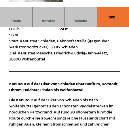
© Christian Bierwagen |
CC-BY-SA
GPX
Route
Anrufen
Website
0:01 h
24 m
96 m
Start: Kanusteg Schladen, Bahnhofsstraße (gegenüber
Werkstor Nordzucker), 38315 Schladen
Ziel: Kanusteg Meesche, Friedrich-Ludwig-Jahn-Platz,
38300 Wolfenbüttel
Kanutour auf der Oker von Schladen über Börßum, Dorstadt,
Ohrum, Halchter, Linden bis Wolfenbüttel
Die Kanutour auf der Oker von Schladen bis nach
Wolfenbüttel gehört zu den schönsten Paddelstrecken im
nördlichen Harzvorland. Auf rund 20 Kilometern führt die
Route durch eine abwechslungsreiche Flusslandschaft mit
ruhigen Auen, kleinen Stromschnellen und zahlreichen