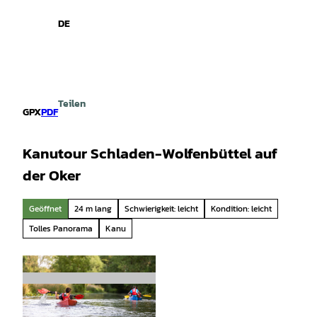
spiele
Z
u
DE
Leichte
Gebärdensprache
Suche
Menü
m
Sprache
I
n
h
a
Teilen
l
GPX
PDF
t
Kanutour Schladen-Wolfenbüttel auf
der Oker
Geöffnet
24 m lang
Schwierigkeit: leicht
Kondition: leicht
Tolles Panorama
Kanu