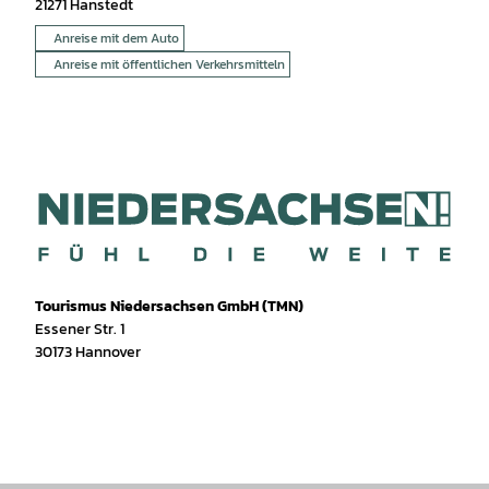
21271
Hanstedt
Anreise mit dem Auto
Anreise mit öffentlichen Verkehrsmitteln
Tourismus Niedersachsen GmbH (TMN)
Essener Str. 1
30173 Hannover
I
f
T
Y
W
P
n
a
i
o
h
i
s
c
k
u
a
n
t
e
T
T
t
t