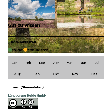
Gut zu wissen
© Lüneburger Heide GmbH / Dominik Ketz |
© Lüneburger Heide GmbH / Dominik Ketz |
CC-BY-SA
CC-BY-SA
Beste Jahreszeit
geeignet
wetterabhängig
© Lüneburger Heide GmbH / Dennis Karjetta |
CC-BY-SA
Jan
Feb
Mär
Apr
Mai
Jun
Jul
Aug
Sep
Okt
Nov
Dez
Lizenz (Stammdaten)
Lüneburger Heide GmbH