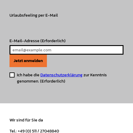
a
b
o
u
s
e
g
o
k
b
A
r
r
Urlaubsfeeling per E-Mail
o
e
p
e
a
k
p
s
m
t
E-Mail-Adresse
(Erforderlich)
Jetzt anmelden
Ich habe die
Datenschutzerklärung
zur Kenntnis
genommen.
(Erforderlich)
Wir sind für Sie da
Tel.: +49 (0) 511 / 27048840