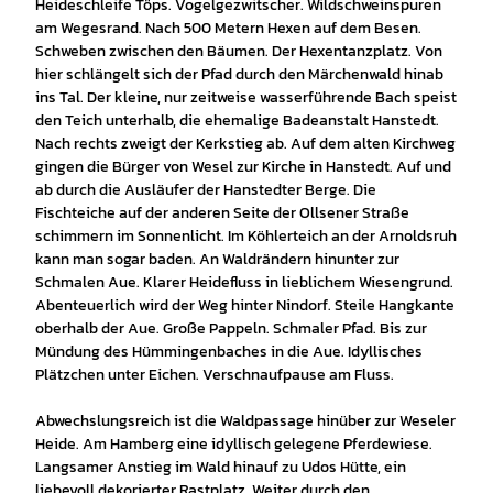
Heideschleife Töps. Vogelgezwitscher. Wildschweinspuren
am Wegesrand. Nach 500 Metern Hexen auf dem Besen.
Schweben zwischen den Bäumen. Der Hexentanzplatz. Von
hier schlängelt sich der Pfad durch den Märchenwald hinab
ins Tal. Der kleine, nur zeitweise wasserführende Bach speist
den Teich unterhalb, die ehemalige Badeanstalt Hanstedt.
Nach rechts zweigt der Kerkstieg ab. Auf dem alten Kirchweg
gingen die Bürger von Wesel zur Kirche in Hanstedt. Auf und
ab durch die Ausläufer der Hanstedter Berge. Die
Fischteiche auf der anderen Seite der Ollsener Straße
schimmern im Sonnenlicht. Im Köhlerteich an der Arnoldsruh
kann man sogar baden. An Waldrändern hinunter zur
Schmalen Aue. Klarer Heidefluss in lieblichem Wiesengrund.
Abenteuerlich wird der Weg hinter Nindorf. Steile Hangkante
oberhalb der Aue. Große Pappeln. Schmaler Pfad. Bis zur
Mündung des Hümmingenbaches in die Aue. Idyllisches
Plätzchen unter Eichen. Verschnaufpause am Fluss.
Abwechslungsreich ist die Waldpassage hinüber zur Weseler
Heide. Am Hamberg eine idyllisch gelegene Pferdewiese.
Langsamer Anstieg im Wald hinauf zu Udos Hütte, ein
liebevoll dekorierter Rastplatz. Weiter durch den