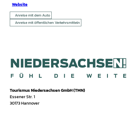
Website
Anreise mit dem Auto
Anreise mit öffentlichen Verkehrsmitteln
Tourismus Niedersachsen GmbH (TMN)
Essener Str. 1
30173 Hannover
I
f
T
Y
W
P
n
a
i
o
h
i
s
c
k
u
a
n