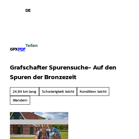
spiele
Z
u
DE
Leichte
Gebärdensprache
Suche
Menü
m
Sprache
I
n
h
a
Teilen
l
GPX
PDF
t
Grafschafter Spurensuche- Auf den
Spuren der Bronzezeit
24,84 km lang
Schwierigkeit: leicht
Kondition: leicht
Wandern