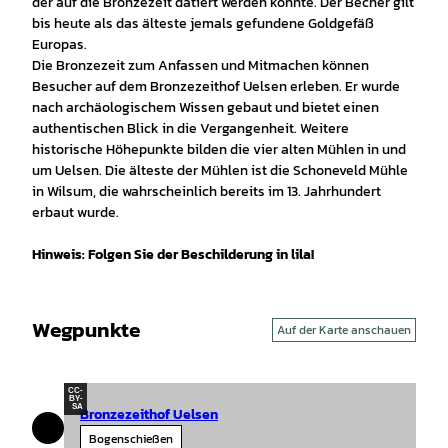
der auf die Bronzezeit datiert werden konnte. Der Becher gilt
bis heute als das älteste jemals gefundene Goldgefäß
Europas.
Die Bronzezeit zum Anfassen und Mitmachen können
Besucher auf dem Bronzezeithof Uelsen erleben. Er wurde
nach archäologischem Wissen gebaut und bietet einen
authentischen Blick in die Vergangenheit. Weitere
historische Höhepunkte bilden die vier alten Mühlen in und
um Uelsen. Die älteste der Mühlen ist die Schoneveld Mühle
in Wilsum, die wahrscheinlich bereits im 13. Jahrhundert
erbaut wurde.
Hinweis: Folgen Sie der Beschilderung in lila!
Wegpunkte
Auf der Karte anschauen
CC-
BY-
SA
Bronzezeithof Uelsen
Bogenschießen