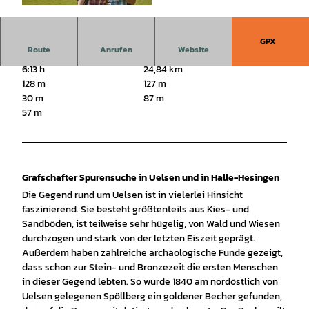
© Schubert |
CC-BY-SA
GPX
Route
Anrufen
Website
6:13 h
24,84 km
128 m
127 m
30 m
87 m
57 m
Grafschafter Spurensuche in Uelsen und in Halle-Hesingen
Die Gegend rund um Uelsen ist in vielerlei Hinsicht
faszinierend. Sie besteht größtenteils aus Kies- und
Sandböden, ist teilweise sehr hügelig, von Wald und Wiesen
durchzogen und stark von der letzten Eiszeit geprägt.
Außerdem haben zahlreiche archäologische Funde gezeigt,
dass schon zur Stein- und Bronzezeit die ersten Menschen
in dieser Gegend lebten. So wurde 1840 am nordöstlich von
Uelsen gelegenen Spöllberg ein goldener Becher gefunden,