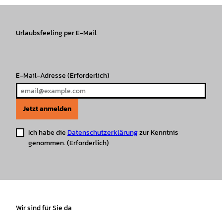
t
e
T
T
t
t
a
b
o
u
s
e
g
o
k
b
A
r
r
Urlaubsfeeling per E-Mail
o
e
p
e
a
k
p
s
m
t
E-Mail-Adresse
(Erforderlich)
Jetzt anmelden
Ich habe die
Datenschutzerklärung
zur Kenntnis
genommen.
(Erforderlich)
Wir sind für Sie da