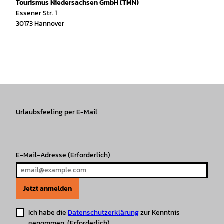
Tourismus Niedersachsen GmbH (TMN)
Essener Str. 1
30173 Hannover
I
f
T
Y
W
P
n
a
i
o
h
i
s
c
k
u
a
n
t
e
T
T
t
t
a
b
o
u
s
e
g
o
k
b
A
r
r
Urlaubsfeeling per E-Mail
o
e
p
e
a
k
p
s
m
t
E-Mail-Adresse
(Erforderlich)
Jetzt anmelden
Ich habe die
Datenschutzerklärung
zur Kenntnis
genommen.
(Erforderlich)