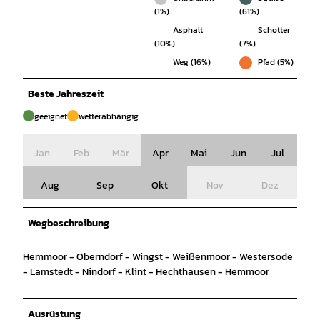
(1%)
(61%)
Asphalt
Schotter
(10%)
(7%)
Weg (16%)
Pfad (5%)
Beste Jahreszeit
geeignet
wetterabhängig
Jan
Feb
Mär
Apr
Mai
Jun
Jul
Aug
Sep
Okt
Nov
Dez
Wegbeschreibung
Hemmoor - Oberndorf - Wingst - Weißenmoor - Westersode
- Lamstedt - Nindorf - Klint - Hechthausen - Hemmoor
Ausrüstung