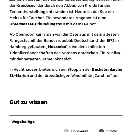
der
Kreidesee
, der durch den Abbau von Kreide für die
Zementherstellung entstanden ist. Heute ist der See ein
Mekka für Taucher. Ein besonderes Angebot ist eine
Unterwasser-Erkundungstour
mit dem U-Boot.
Ab Oberndorf kann man von der Oste aus mit dem ältesten
Fahrgastschiff der Bundesrepublik Deutschland, der 1872 in
Hamburg gebauten „
Mocambo
“, eine der schönsten
Tidenflusslandschaften des Nordens entdecken. Ein Ausflug
mit der betagten Dame lohnt sich!
In Hechthausen bieten sich ein Stopp an der
Backsteinkirche
St.-Marien
und der dreistöckigen Windmühle „Caroline“ an.
Gut zu wissen
Wegebeläge
Unbekannt
Straße