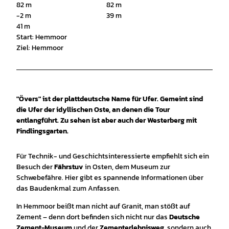
82 m
82 m
-2 m
39 m
41 m
Start: Hemmoor
Ziel: Hemmoor
"Övers" ist der plattdeutsche Name für Ufer. Gemeint sind
die Ufer der idyllischen Oste, an denen die Tour
entlangführt. Zu sehen ist aber auch der Westerberg mit
Findlingsgarten.
Für Technik- und Geschichtsinteressierte empfiehlt sich ein
Besuch der
Fährstuv
in Osten, dem Museum zur
Schwebefähre. Hier gibt es spannende Informationen über
das Baudenkmal zum Anfassen.
In Hemmoor beißt man nicht auf Granit, man stößt auf
Zement – denn dort befinden sich nicht nur das
Deutsche
Zement-Museum
und der
Zementerlebnisweg
, sondern auch