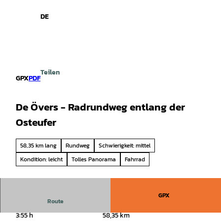
spiele
Z
u
DE
Leichte
Gebärdensprache
Suche
Menü
m
Sprache
I
n
h
a
Teilen
l
GPX
PDF
t
De Övers - Radrundweg entlang der
Osteufer
58,35 km lang
Rundweg
Schwierigkeit: mittel
Kondition: leicht
Tolles Panorama
Fahrrad
GPX
Route
3:55 h
58,35 km